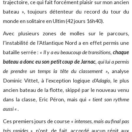
trajectoire, ce qui fait forcément plaisir sur mon ancien
bateau », toujours
détenteur du record du tour du
monde en solitaire en Ultim (42 jours 16h40).
Avec plusieurs zones de molles sur le parcours,
l’instabilité de l’Atlantique Nord a en effet permis une
bataille serrée :
« Il y a eu beaucoup de transitions,
chaque
bateau a donc eu son petit coup de Jarnac
, qui lui a permis
de prendre un temps la tête du classement »
,
analyse
Dominic Vittet, à l’exception logique
d’Adagio
, le plus
ancien bateau de la flotte, skippé par le nouveau venu
dans la classe, Eric Péron, mais qui
« tient son rythme
aussi « .
Ces premiers jours de course
« intenses, mais au final pas
très rapides »
, n’ont, de fait, accordé aucun répit aux