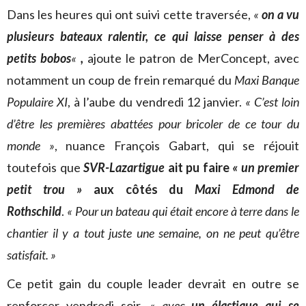
Dans les heures qui ont suivi cette traversée,
«
on a vu
plusieurs bateaux ralentir, ce qui laisse penser à des
petits bobos
«
,
ajoute le patron de MerConcept, avec
notamment un coup de frein remarqué du
Maxi Banque
Populaire XI
, à l’aube du vendredi 12 janvier.
« C’est loin
d’être les premières abattées pour bricoler de ce tour du
monde »
, nuance François Gabart, qui se réjouit
toutefois que
SVR-Lazartigue
ait pu faire
« un premier
petit trou »
aux côtés du
Maxi Edmond de
Rothschild
.
« Pour un bateau qui était encore à terre dans le
chantier il y a tout juste une semaine, on ne peut qu’être
satisfait. »
Ce petit gain du couple leader devrait en outre se
renforcer vendredi soir,
« avec
un élastique qui se