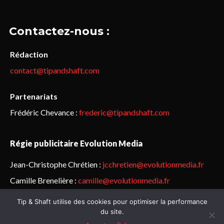
Contactez-nous :
Rédaction
contact@tipandshaft.com
Partenariats
Frédéric Chevance :
frederic@tipandshaft.com
Régie publicitaire Evolution Media
Jean-Christophe Chrétien :
jcchretien@evolutionmedia.fr
Camille Brenelière :
camille@evolutionmedia.fr
Tip & Shaft utilise des cookies pour optimiser la performance
© Sailorz 2015-2025. Tous droits réservés.
Mentions légales &
du site.
politique de confidentialité