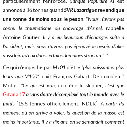
particulièrement renforcée,
Banque Populaire XI
est
annoncé à 16 tonnes quand
SVR Lazartigue
revendique
une tonne de moins sous le peson
. “
Nous n’avons pas
connu le traumatisme du chavirage d’Armel
, rappelle
Antoine Gautier.
Il y a eu beaucoup d’échanges suite à
l’accident, mais nous n’avons pas éprouvé le besoin d’aller
aussi loin qu’eux dans certains domaines structurels.”
Ce qui n’empêche pas
M101
d’être
“plus puissant et plus
lourd que M100”,
dixit François Gabart
.
De combien ?
Motus
. “Ce qui est vrai,
concède le skipper
, c’est que
Gitana 17
a sans doute décomplexé tout le monde avec le
poids
[15,5 tonnes officiellement, NDLR]
. A partir du
moment où on arrive à voler, la question de la masse est
moins importante. Il y a dix ans, on se demandait comment