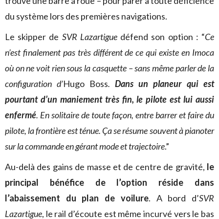
trouve une barre à roue – pour parer à toute déficience
du système lors des premières navigations.
Le skipper de
SVR Lazartigue
défend son option : “
Ce
n’est finalement pas très différent de ce qui existe en Imoca
où on ne voit rien sous la casquette – sans même parler de la
configuration d’
Hugo Boss
.
Dans un planeur qui est
pourtant d’un maniement très fin, le pilote est lui aussi
enfermé
. En solitaire de toute façon, entre barrer et faire du
pilote, la frontière est ténue. Ça se résume souvent à pianoter
sur la commande en gérant mode et trajectoire
.”
Au-delà des gains de masse et de centre de gravité,
le
principal bénéfice de l’option réside dans
l’abaissement du plan de voilure
. A bord d’
SVR
Lazartigue
, le rail d’écoute est même incurvé vers le bas