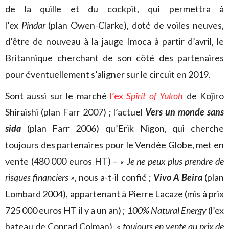
de la quille et du cockpit, qui permettra à
l’ex
Pindar
(plan Owen-Clarke), doté de voiles neuves,
d’être de nouveau à la jauge Imoca à partir d’avril, le
Britannique cherchant de son côté des partenaires
pour éventuellement s’aligner sur le circuit en 2019.
Sont aussi sur le marché
l’ex
Spirit of Yukoh
de Kojiro
Shiraishi (plan Farr 2007) ; l’actuel
Vers un monde sans
sida
(plan Farr 2006) qu’Erik Nigon, qui cherche
toujours des partenaires pour le Vendée Globe, met en
vente (480 000 euros HT) –
« Je ne peux plus prendre de
risques financiers »
, nous a-t-il confié ;
Vivo A Beira
(plan
Lombard 2004), appartenant à Pierre Lacaze (mis à prix
725 000 euros HT il y a un an) ;
100% Natural Energy
(l’ex
bateau de Conrad Colman),
« toujours en vente au prix de