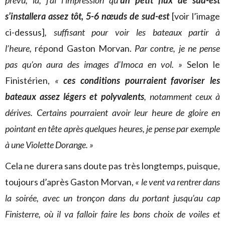
prévu, là, j’ai l’impression qu’
un petit flux de sud-est
s’installera assez tôt, 5-6 nœuds de sud-est
[voir l’image
ci-dessus]
, suffisant pour voir les bateaux partir à
l’heure,
répond Gaston Morvan.
Par contre, je ne pense
pas qu’on aura des images d’Imoca en vol. »
Selon le
Finistérien,
«
ces conditions pourraient favoriser les
bateaux assez légers et polyvalents
, notamment ceux à
dérives. Certains pourraient avoir leur heure de gloire en
pointant en tête après quelques heures, je pense par exemple
à une Violette Dorange. »
Cela ne durera sans doute pas très longtemps, puisque,
toujours d’après Gaston Morvan,
« le vent va rentrer dans
la soirée, avec un tronçon dans du portant jusqu’au cap
Finisterre, où il va falloir faire les bons choix de voiles et