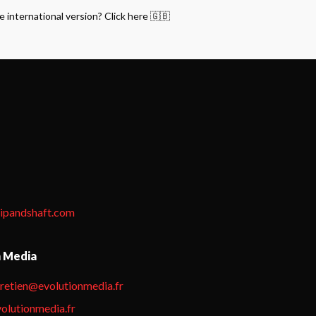
e international version? Click here 🇬🇧
tipandshaft.com
n Media
hretien@evolutionmedia.fr
olutionmedia.fr