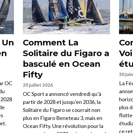
« Un
Comment La
Co
en
Solitaire du Figaro a
Voi
basculé en Ocean
étu
Fifty
30 jui
par OC
La Féd
20 juillet 2026
 du
annon
OC Sport a annoncé vendredi qu’à
n 2028
horizo
partir de 2028 et jusqu’en 2036, la
 de
plus d
Solitaire du Figaro se courrait non
ès
flott
plus en Figaro Beneteau 3, mais en
et.
étudia
Ocean Fifty. Une révolution pour la
ce ret