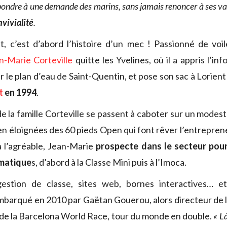
ondre à une demande des marins, sans jamais renoncer à ses va
nvivialité
.
, c’est d’abord l’histoire d’un mec ! Passionné de voi
n-Marie Corteville
quitte les Yvelines, où il a appris l’in
sur le plan d’eau de Saint-Quentin, et pose son sac à Lorien
t
en 1994
.
e la famille Corteville se passent à caboter sur un modest
en éloignées des 60 pieds Open qui font rêver l’entreprene
 à l’agréable, Jean-Marie
prospecte dans le secteur pou
rmatique
s, d’abord à la Classe Mini puis à l’Imoca.
gestion de classe, sites web, bornes interactives… et
mbarqué en 2010 par Gaëtan Gouerou, alors directeur de l
 de la Barcelona World Race, tour du monde en double.
« L