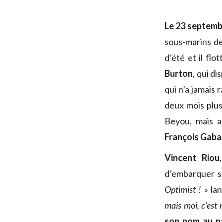
Le 23 septembr
sous-marins de
d’été et il fl
Burton
, qui d
qui n’a jamais 
deux mois plus
Beyou, mais a
François Gaba
Vincent Riou
d’embarquer 
Optimist ! »
lan
mais moi, c’est
son nom au p