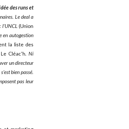
idée des runs et
enaires. Le deal a
vec l’UNCL
(Union
ire en autogestion
nt la liste des
Le Cléac’h
. Ni
ouver un directeur
s’est bien passé.
’imposent pas leur