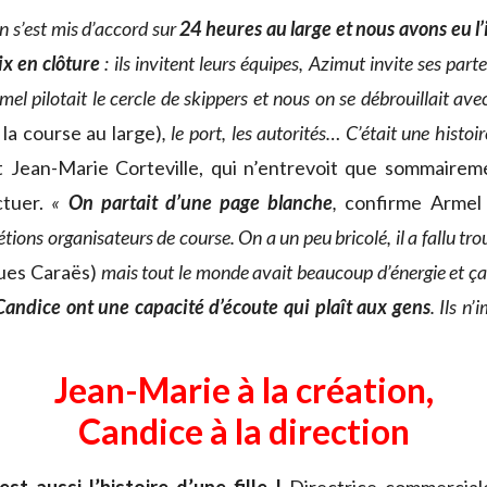
on s’est mis d’accord sur
24 heures au large et nous avons eu l’
x en clôture
: ils invitent leurs équipes, Azimut invite ses part
el pilotait le cercle de skippers et nous on se débrouillait a
 la course au large)
, le port, les autorités… C’était une histo
 Jean-Marie Corteville, qui n’entrevoit que sommaireme
ctuer.
«
On partait d’une page blanche
,
confirme Armel 
tions organisateurs de course. On a un peu bricolé, il a fallu tr
ues Caraës)
mais tout le monde avait beaucoup d’énergie et ça 
Candice ont une capacité d’écoute qui plaît aux gens
. Ils n
Jean-Marie à la création,
Candice à la direction