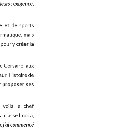
leurs :
exigence,
le et de sports
formatique, mais
t pour y
créer la
e Corsaire, aux
ur. Histoire de
r proposer ses
 voilà le chef
a classe Imoca,
à,
j’ai commencé