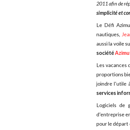
2011 afin de rép
simplicité et co
Le Défi Azimut
nautiques,
Jea
aussi la voile 
société
Azimu
Les vacances d
proportions bi
joindre l’utile
services info
Logiciels de 
d’entreprise e
pour le départ