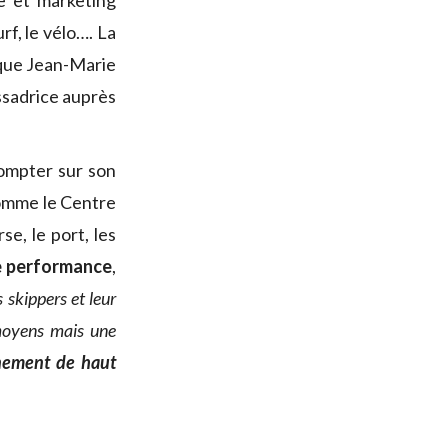
e et marketing
urf, le vélo…. La
rsque Jean-Marie
ssadrice auprès
compter sur son
comme le Centre
se, le port, les
de performance
,
skippers et leur
moyens mais une
nement de haut