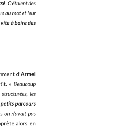
ssé
. C’étaient des
ars au mot et leur
nvite à boire des
amment d’
Armel
tit. «
Beaucoup
structurées, les
 petits parcours
is on n’avait pas
apprête alors, en