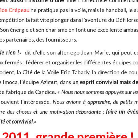
’est aussi l’histoire d’une fille !
Directrice commercial
ice Crépeau
ne pratique pas la voile, mais le handball, le s
ompétition la fait vite plonger dans l’aventure du Défi lo
. Son énergie et son charisme en font une excellente amba
es partenaires, des fournisseurs.
de rien !
«
dit d’elle son alter ego Jean-Marie, qui peut 
ux fermés : fédérer et organiser les différentes équipes 
ient, la Cité de la Voile Eric Tabarly, la direction de cour
se Imoca, l’équipe Azimut, dans
un esprit convivial mais 
de fabrique de Candice.
« Nous nous sommes appuyés sur les 
souvient l’intéressée
. Nous avions à apprendre, de petits 
aire des choses et une motivation débordante :
faire un évé
té et convivial.
«
2011, grande première !