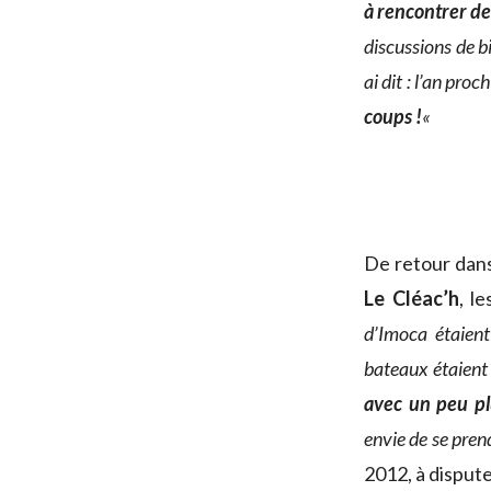
à rencontrer de
discussions de bi
ai dit : l’an pro
coups !
«
De retour dans
Le Cléac’h
, l
d’Imoca étaient
bateaux étaient
avec un peu pl
envie de se prend
2012, à disput