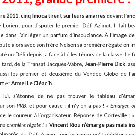
e 2011, cinq Imoca tirent sur leurs amarres
devant l’an
 Lorient pour disputer le premier Défi Azimut. Il fait be
otte dans l’air léger un parfum d’insouciance. À l’image d
ispute alors avec son frère Nelson sa première régate en I
raté un Défi depuis, a face à lui les ténors de la classe. Le 
 tard, de la Transat Jacques-Vabre,
Jean-Pierre Dick
, as
ussi les premier et deuxième du Vendée Globe de l’a
rt
et
Armel Le Cléac’h
.
, lui, s’étonne de ne pas trouver le tableau d’éma
sur son
PRB
, et pour cause : il n’y en a pas !
« Emarger, o
ce le coureur à l’organisateur. Réponse de Corteville :
«
 ma première régate ! »
Vincent Riou n’émarge pas mais ins
almarès
du Défi Azimut, performance qu’il rééditera pa