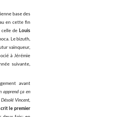
cienne base des
au en cette fin
e celle de
Louis
moca. Le bizuth,
futur vainqueur,
socié à Jérémie
nnée suivante,
rgement avant
n apprend ça en
 Désolé Vincent,
crit le premier
r deux fois; en