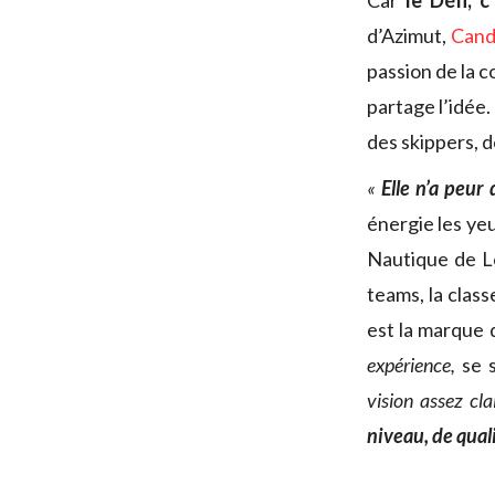
Car
le Défi, c
d’Azimut,
Cand
passion de la c
partage l’idée
des skippers, d
«
Elle n’a peur 
énergie les ye
Nautique de Lor
teams, la clas
est la marque 
expérience,
se 
vision assez cl
niveau, de quali