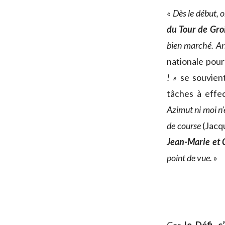
« Dès le début, 
du Tour de Groi
bien marché. Arm
nationale pour
! »
se souvient
tâches à effe
Azimut ni moi n’é
de course
(Jacq
Jean-Marie et 
point de vue.
»