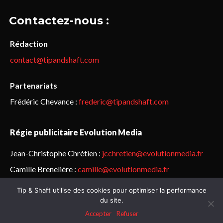
Contactez-nous :
Rédaction
contact@tipandshaft.com
Partenariats
Frédéric Chevance :
frederic@tipandshaft.com
Régie publicitaire Evolution Media
Jean-Christophe Chrétien :
jcchretien@evolutionmedia.fr
Camille Brenelière :
camille@evolutionmedia.fr
Tip & Shaft utilise des cookies pour optimiser la performance
© Sailorz 2015-2025. Tous droits réservés.
Mentions légales &
du site.
politique de confidentialité
Accepter
Refuser