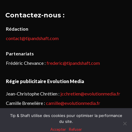
Contactez-nous :
Rédaction
contact@tipandshaft.com
Partenariats
Frédéric Chevance :
frederic@tipandshaft.com
Régie publicitaire Evolution Media
Jean-Christophe Chrétien :
jcchretien@evolutionmedia.fr
Camille Brenelière :
camille@evolutionmedia.fr
Tip & Shaft utilise des cookies pour optimiser la performance
© Sailorz 2015-2025. Tous droits réservés.
Mentions légales &
du site.
politique de confidentialité
Accepter
Refuser