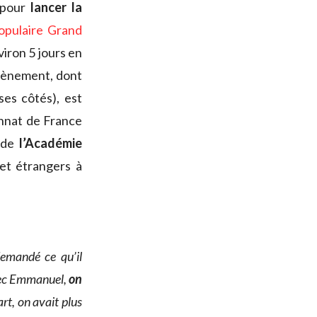
 pour
lancer la
pulaire Grand
viron 5 jours en
évènement, dont
es côtés), est
onnat de France
s de
l’Académie
et étrangers à
demandé ce qu’il
vec Emmanuel,
on
rt, on avait plus