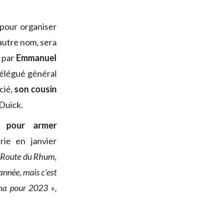
 pour organiser
 autre nom, sera
e par
Emmanuel
délégué général
cié,
son cousin
Duick.
s pour armer
ie en janvier
la Route du Rhum,
 année, mais c’est
nima pour 2023 »
,