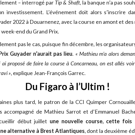
lement – interrogé par
Tip & Shaft
, la banque n’a pas souh
n investissement. L’événement doit alors s’inscrire da
ader 2022 à Douarnenez, avec la course en amont et des 
r week-end du Grand Prix.
alement pas le cas, puisque fin décembre, les organisateur
Prix Guyader n’aurait pas lieu
.
« Mathieu m’a alors demand
ui ai proposé de faire la course à Concarneau, on est allés voi
ravi »
, explique Jean-François Garrec.
Du Figaro à l’Ultim !
ines plus tard, le patron de la CCI Quimper Cornouaille
ours accompagné de Mathieu Sarrot et d’Emmanuel Bachell
ueillir début juillet
une nouvelle course, cette fois 
ne alternative à Brest Atlantiques
, dont la deuxième éd