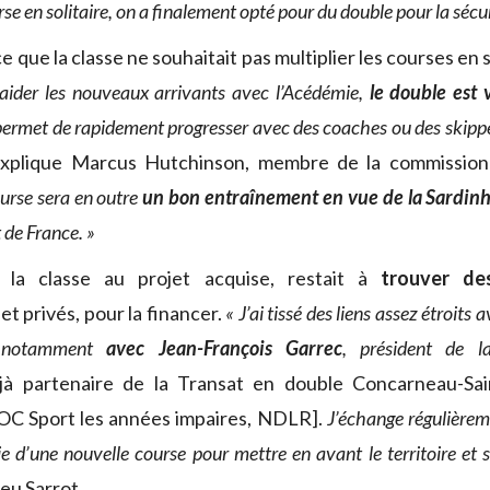
se en solitaire, on a finalement opté pour du double pour la sécur
e que la classe ne souhaitait pas multiplier les courses en s
’aider les nouveaux arrivants avec l’Acédémie,
le double est 
r permet de rapidement progresser avec des coaches ou des skip
explique Marcus Hutchinson, membre de la commission
urse sera en outre
un bon entraînement en vue de la Sardin
de France. »
 la classe au projet acquise, restait à
trouver de
 et privés, pour la financer.
« J’ai tissé des liens assez étroits
s, notamment
avec
Jean-François Garrec
, président de 
jà partenaire de la Transat en double Concarneau-Sai
OC Sport les années impaires, NDLR].
J’échange régulièremen
e d’une nouvelle course pour mettre en avant le territoire et s
eu Sarrot.