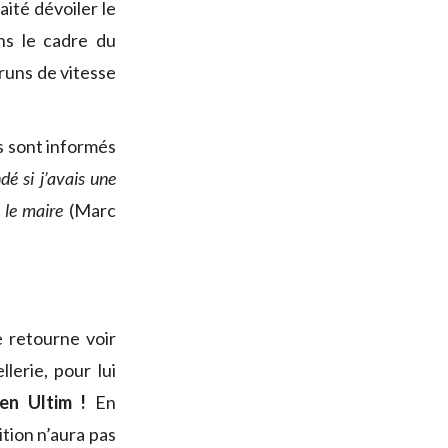
aité dévoiler le
ns le cadre du
runs de vitesse
s sont informés
é si j’avais une
r le maire
(Marc
 retourne voir
erie, pour lui
en Ultim !
En
ition n’aura pas