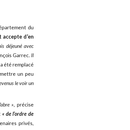
 département du
t accepte d’en
ais déjeuné avec
nçois Garrec.
Il
a été remplacé
x mettre un peu
revenus le voir un
Vabre »
, précise
t
« de l’ordre de
tenaires privés,