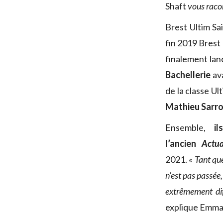
Shaft
vous racon
Brest Ultim Sai
fin 2019 Brest 
finalement lan
Bachellerie
ava
de la classe Ul
Mathieu Sarr
Ensemble,
i
l’ancien
Actua
2021.
« Tant qu
n’est pas passée,
extrêmement dif
explique Emman