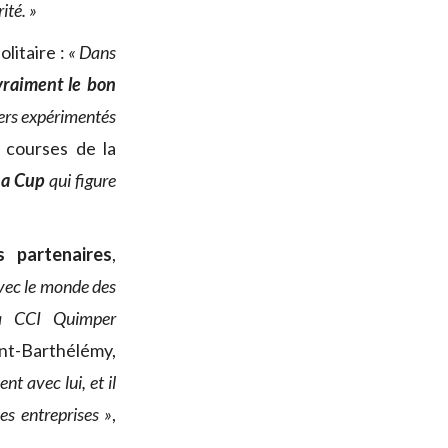
ité. »
olitaire :
« Dans
vraiment le bon
pers expérimentés
 courses de la
ha Cup
qui figure
s partenaires
,
 avec le monde des
la CCI Quimper
nt-Barthélémy,
t avec lui, et il
es entreprises »
,