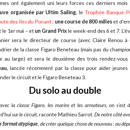
es ont également uni leurs forces ces derniers mois
uve organisée par Ultim Sailing
, le
Trophée Banque Po
oute des Iles du Ponant
:
une course de 800 milles
et d’en
 le 1er mai – et
un Grand Prix
le week-end des 6 et 7. L’
ier sera le directeur de course (avec Claire Renou à s
endrier de la classe Figaro Beneteau (mais pas du champi
se au large) et sera le deuxième des trois rendez-vou
au,
lancée récemment par la classe pour aider jeunes 
der le circuit et le Figaro Beneteau 3.
Du solo au double
avec la classe Figaro, les marins et les armateurs, on s’est 
’hui sur le circuit,
raconte Mathieu Sarrot.
De notre côté a
n format atypique
, de créer quelque chose de nouveau ; au dépa