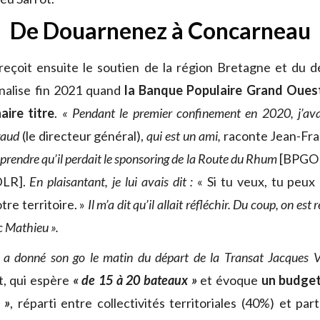
De Douarnenez à Concarneau
 reçoit ensuite le soutien de la région Bretagne et du
finalise fin 2021 quand
la Banque Populaire Grand Oues
aire titre
.
« Pendant le premier confinement en 2020, j’av
gaud
(le directeur général),
qui est un ami,
raconte Jean-Fra
pprendre qu’il perdait le sponsoring de la Route du Rhum
[BPGO 
DLR].
En plaisantant, je lui avais dit :
« Si tu veux, tu peu
tre territoire. »
Il m’a dit qu’il allait réfléchir. Du coup, on est 
c Mathieu ».
 a donné son go le matin du départ de la Transat Jacques 
t, qui espère
« de 15 à 20 bateaux »
et évoque
un budge
 »
, réparti entre collectivités territoriales (40%) et par