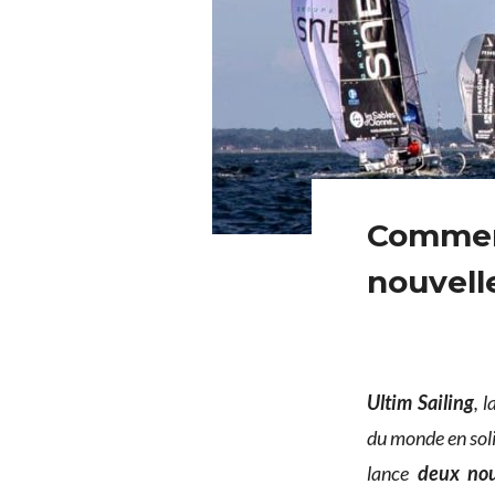
Comment
nouvell
Ultim Sailing
, 
du monde en soli
lance
deux nou