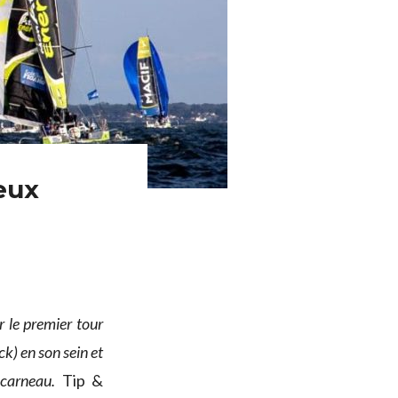
eux
r le premier tour
k) en son sein et
ncarneau.
Tip &