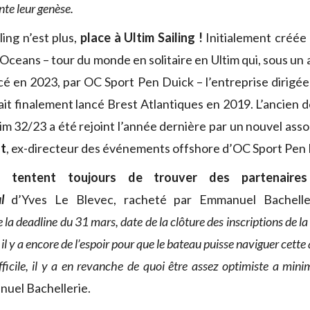
te leur genèse.
ling n’est plus,
place à Ultim Sailing !
Initialement créée
Oceans – tour du monde en solitaire en Ultim qui, sous un
cé en 2023, par OC Sport Pen Duick – l’entreprise dirigé
it finalement lancé Brest Atlantiques en 2019. L’ancien 
tim 32/23 a été rejoint l’année dernière par un nouvel asso
ot
, ex-directeur des événements offshore d’OC Sport Pen 
ls tentent toujours de trouver des partenaire
l
d’Yves Le Blevec, racheté par Emmanuel Bacheller
e la deadline du 31 mars, date de la clôture des inscriptions de 
 il y a encore de l’espoir pour que le bateau puisse naviguer cette
ficile, il y a en revanche de quoi être assez optimiste a mi
uel Bachellerie.