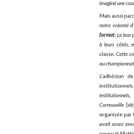
imaginé une cour
Mais aussi parc
notre volonté d
format
, ça leu
à leurs côtés,
classe.
Cette co
au championnat 
L’adhésion de
institutionnels
institutionnel
Cornouaille
[dé
organisée par 
avait assez envi
poursuit Mathi