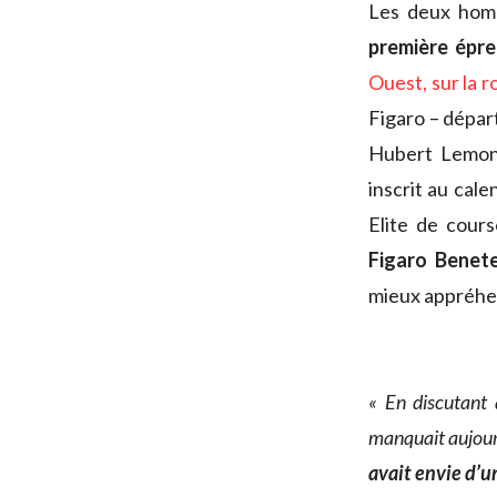
Les deux homm
première épre
Ouest, sur la r
Figaro – départ
Hubert Lemonn
inscrit au cal
Elite de cour
Figaro Benete
mieux appréhen
« En discutant 
manquait aujourd
avait envie d’u