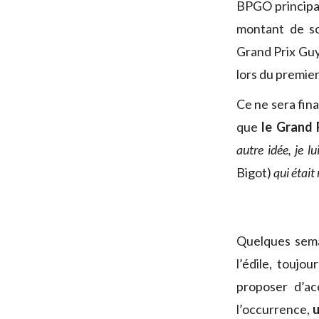
BPGO principa
montant de so
Grand Prix Guy
lors du premie
Ce ne sera fin
que
le Grand 
autre idée, je l
Bigot)
qui était 
Quelques sema
l’édile, touj
proposer d’acc
l’occurrence,
u