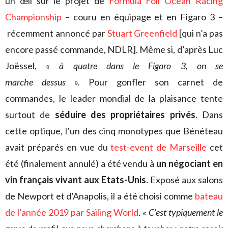
un œil sur le projet de
Formula Foil Ocean Racing
Championship
– couru en équipage et en Figaro 3 –
récemment annoncé par
Stuart Greenfield
[qui n’a pas
encore passé commande, NDLR]. Même si, d’après Luc
Joëssel,
« à quatre dans le Figaro 3, on se
marche dessus ».
Pour gonfler son carnet de
commandes, le leader mondial de la plaisance tente
surtout de
séduire des propriétaires privés
. Dans
cette optique, l’un des cinq monotypes que Bénéteau
avait préparés en vue du
test-event de Marseille
cet
été (finalement annulé) a été vendu à
un négociant en
vin français vivant aux Etats-Unis.
Exposé aux salons
de Newport et d’Anapolis, il a été choisi comme
bateau
de l’année 2019 par Sailing World
.
« C’est typiquement le