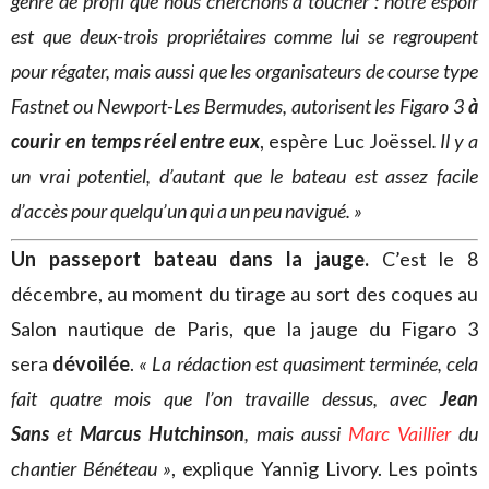
genre de profil que nous cherchons à toucher : notre espoir
est que deux-trois propriétaires comme lui se regroupent
pour régater, mais aussi que les organisateurs de course type
Fastnet ou Newport-Les Bermudes, autorisent les Figaro 3
à
courir en temps réel entre eux
, espère Luc Joëssel
. Il y a
un vrai potentiel, d’autant que le bateau est assez facile
d’accès pour quelqu’un qui a un peu navigué. »
Un passeport bateau dans la jauge.
C’est le 8
décembre, au moment du tirage au sort des coques au
Salon nautique de Paris, que la jauge du Figaro 3
sera
dévoilée
.
« La rédaction est quasiment terminée, cela
fait quatre mois que l’on travaille dessus, avec
Jean
Sans
et
Marcus Hutchinson
, mais aussi
Marc Vaillier
du
chantier Bénéteau »
, explique Yannig Livory. Les points