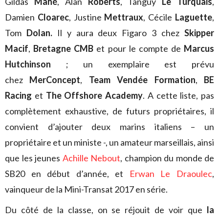
Gildas
Mahé
, Alan
Roberts
, Tanguy
Le Turquais
,
Damien
Cloarec
, Justine
Mettraux
, Cécile
Laguette
,
Tom
Dolan.
Il y aura deux Figaro 3 chez
Skipper
Macif
,
Bretagne CMB
et pour le compte de
Marcus
Hutchinson
; un exemplaire est prévu
chez
MerConcept
,
Team Vendée Formation
,
BE
Racing
et
The Offshore Academy
. A cette liste, pas
complètement exhaustive, de futurs propriétaires, il
convient d’ajouter deux marins italiens – un
propriétaire et un ministe -, un amateur marseillais, ainsi
que les jeunes
Achille Nebout
, champion du monde de
SB20 en début d’année, et
Erwan Le Draoulec
,
vainqueur de la Mini-Transat 2017 en série.
Du côté de la classe, on se réjouit de voir que
la