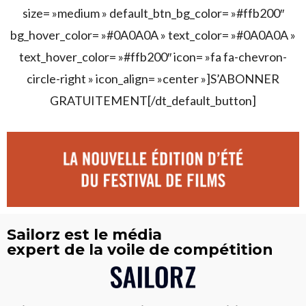
size= »medium » default_btn_bg_color= »#ffb200″
bg_hover_color= »#0A0A0A » text_color= »#0A0A0A »
text_hover_color= »#ffb200″ icon= »fa fa-chevron-
circle-right » icon_align= »center »]S’ABONNER
GRATUITEMENT[/dt_default_button]
Sailorz est le média
expert de la voile de compétition