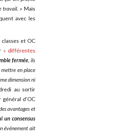
 travail. »
Mais
quent avec les
s classes et OC
er
« différentes
emble fermée
, ils
r mettre en place
même dimension ni
redi au sortir
ur général d’OC
 des avantages et
ui un consensus
’un événement ait