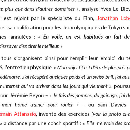
te plus que dans d’autres domaines »
, analyse Yves Le Blé
r
est rejoint par le spécialiste du Finn,
Jonathan Lob
ouer sa qualification pour les Jeux olympiques de Tokyo su
nes, annulées :
«
En voile, on est habitués au fait de
d’essayer d’en tirer le meilleur. »
 tous s’organisent ainsi pour remplir leur emploi du
, l’entretien physique
.
« Mon objectif est d’être le plus prêt
edémarre. J’ai récupéré quelques poids et un swiss ball, j’ai 
 internet qui va arriver dans les jours qui viennent »
, poursu
our Jérémie Beyou –
« Je fais des pompes, du gainage, j’ai d
 mon home trainer pour rouler »
– ou Sam Davies q
omain Attanasio
, invente des exercices
(voir la photo ci-
 » à distance par une coach sportif :
« Elle m’envoie des p