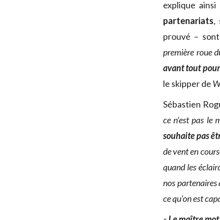
explique ainsi
partenariats
,
prouvé – sont
première roue d
avant tout pou
le skipper de
W
Sébastien Rog
ce n’est pas le
souhaite pas êt
de vent en cours
quand les éclair
nos partenaires 
ce qu’on est capa
«
Le maître mot,