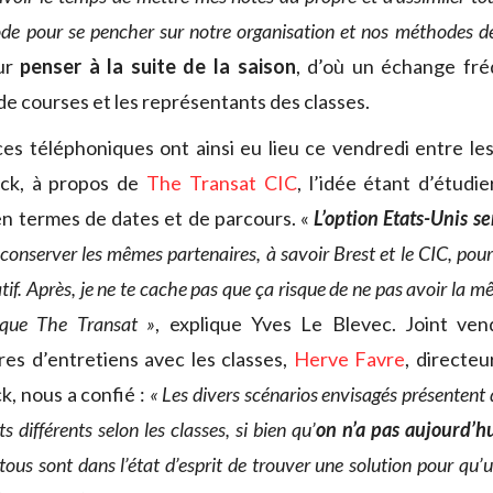
ode pour se pencher sur notre organisation et nos méthodes de
ur
penser à la suite de la saison
, d’où un échange fré
de courses et les représentants des classes.
s téléphoniques ont ainsi eu lieu ce vendredi entre le
ck, à propos de
The Transat CIC
, l’idée étant d’étudi
n termes de dates et de parcours. «
L’option Etats-Unis s
conserver les mêmes partenaires, à savoir Brest et le CIC, pou
atif. Après, je ne te cache pas que ça risque de ne pas avoir la 
que The Transat »
, explique Yves Le Blevec. Joint vend
es d’entretiens avec les classes,
Herve Favre
, directe
k, nous a confié :
« Les divers scénarios envisagés présentent
s différents selon les classes, si bien qu’
on n’a pas aujourd’h
 tous sont dans l’état d’esprit de trouver une solution pour qu