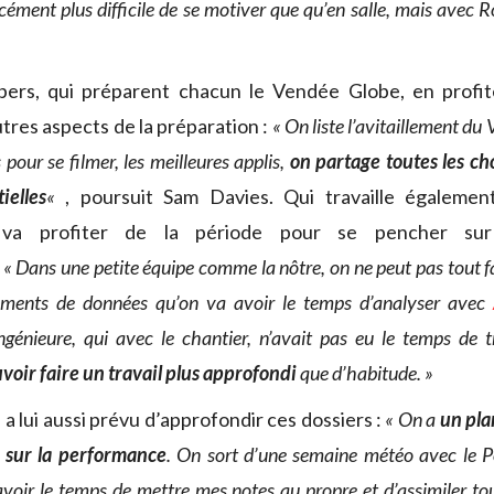
rcément plus difficile de se motiver que qu’en salle, mais avec 
pers, qui préparent chacun le Vendée Globe, en profit
tres aspects de la préparation :
« On liste l’avitaillement du
pour se filmer, les meilleures applis,
on partage toutes les ch
ielles
«
, poursuit Sam Davies. Qui travaille égaleme
 va profiter de la période pour se pencher sur 
.
« Dans une petite équipe comme la nôtre, on ne peut pas tout fa
rements de données qu’on va avoir le temps d’analyser avec
ingénieure, qui avec le chantier, n’avait pas eu le temps de t
voir faire un travail plus approfondi
que d’habitude. »
a lui aussi prévu d’approfondir ces dossiers :
« On a
un pla
t sur la performance
. On sort d’une semaine météo avec le P
 avoir le temps de mettre mes notes au propre et d’assimiler to