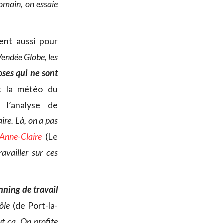
Romain, on essaie
ent aussi pour
 Vendée Globe, les
oses qui ne sont
nt la météo du
l’analyse de
ire. Là, on a pas
Anne-Claire
(Le
ravailler sur ces
nning de travail
ôle
(de Port-la-
ut ça. On profite