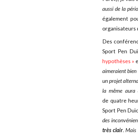
aussi de la péri
également po
organisateurs 
Des conférence
Sport Pen Dui
hypothèses »
e
aimeraient bien 
un projet altern
la même aura 
de quatre heur
Sport Pen Duic
des inconvénient
très clair
. Mais