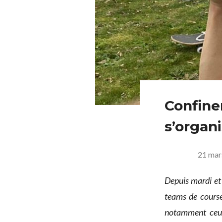
Confine
s’organ
21 mar
Depuis mardi et
teams de cours
notamment ceux