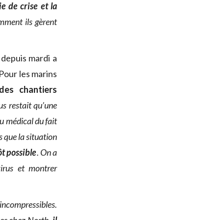
ie de crise et la
mment ils gèrent
 depuis mardi a
 Pour les marins
des chantiers
ous restait qu’une
 médical du fait
 que la situation
ôt possible
. On a
virus et montrer
incompressibles.