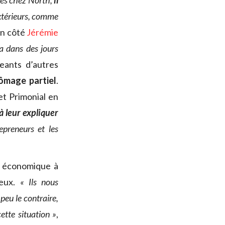
nnes chez North,
il
 extérieurs, comme
on côté
Jérémie
a dans des jours
eants d’autres
ômage partiel
.
jet Primonial en
à leur expliquer
epreneurs et les
e économique à
’eux.
« Ils nous
peu le contraire,
ette situation »
,