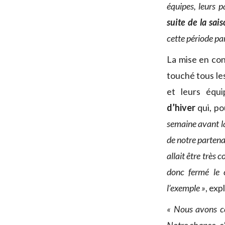
équipes, leurs pa
suite de la sai
cette période par
La mise en con
touché tous les
et leurs équ
d’hiver
qui, po
semaine avant l
de notre parten
allait être très
donc fermé le c
l’exemple »
, exp
« Nous avons ce