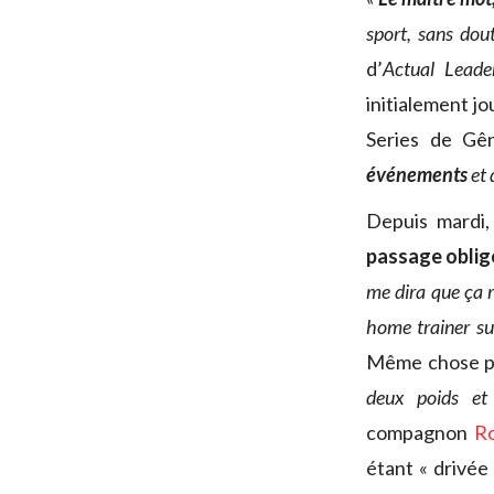
sport, sans dou
d’
Actual Leade
initialement j
Series de Gê
événements
et 
Depuis mardi,
passage obligé
me dira que ça r
home trainer sur
Même chose p
deux poids et
compagnon
R
étant « drivée