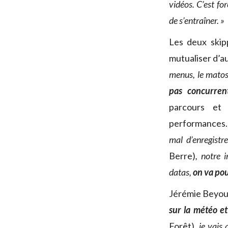
vidéos. C’est fo
de s’entraîner. »
Les deux skip
mutualiser d’au
menus, le matos 
pas concurrent
parcours et
performances
mal d’enregist
Berre)
, notre 
datas,
on va pou
Jérémie Beyou 
sur la météo e
Forêt),
je vais