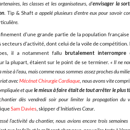
rtenaires, les classes et les organisateurs, d’
envisager la sort
son
.
Tip & Shaft
a appelé plusieurs d’entre eux pour savoir co
ticulière.
finement d’une grande partie de la population française
 secteurs d’activité, dont celui de la voile de compétition.
ipes, il a notamment fallu
brutalement interrompre 
ur la plupart, étaient sur le point de se terminer.
« Il ne n
a mise à l’eau, mais comme nous sommes assez proches du milieu
ariat avec
Mécénat Chirurgie Cardiaque
, nous avons vite compris
 compliquée et que
le mieux à faire était de tout arrêter le plus t
hantier dès vendredi soir pour limiter la propagation du 
lique
Sam Davies
, skipper d’
Initiatives Cœur
.
ssé l’activité du chantier, nous avions encore trois semaines 