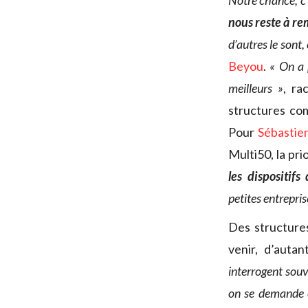
Notre chance, c’
nous reste à re
d’autres le sont,
Beyou
.
« On a 
meilleurs »
, ra
structures co
Pour
Sébastie
Multi50, la pri
les dispositif
petites entrepris
Des structure
venir, d’auta
interrogent souv
on se demande c