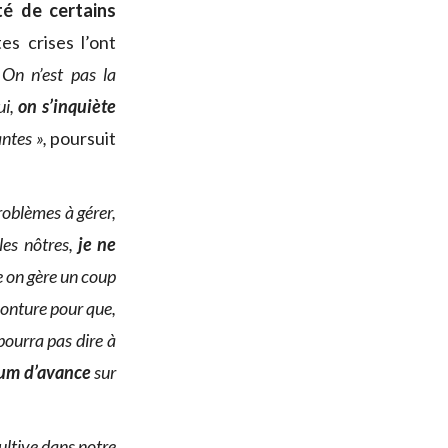
ité de certains
es crises l’ont
«
On n’est pas la
ui,
on s’inquiète
antes »,
poursuit
roblèmes à gérer,
les nôtres,
je ne
e on gère un coup
monture pour que,
pourra pas dire à
um d’avance
sur
ultive dans notre