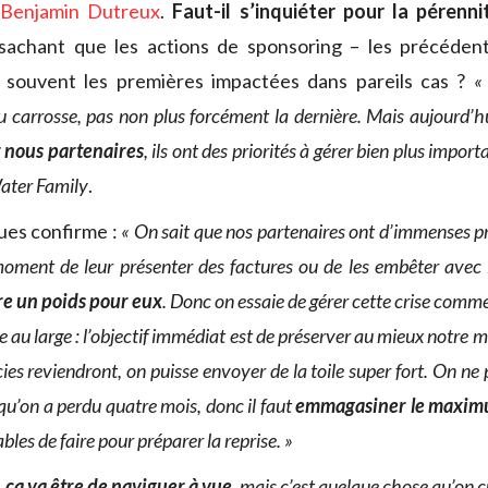
Benjamin Dutreux
.
Faut-il s’inquiéter pour la pérenn
 sachant que les actions de sponsoring – les précédent
 souvent les premières impactées dans pareils cas ?
u carrosse, pas non plus forcément la dernière. Mais aujourd’h
r nous partenaires
, ils ont des priorités à gérer bien plus import
ater Family
.
ues confirme :
« On sait que nos partenaires ont d’immenses p
 moment de leur présenter des factures ou de les embêter avec 
re un poids pour eux
. Donc on essaie de gérer cette crise comm
e au large : l’objectif immédiat est de préserver au mieux notre 
cies reviendront, on puisse envoyer de la toile super fort. On ne 
qu’on a perdu quatre mois, donc il faut
emmagasiner le maxim
bles de faire pour préparer la reprise. »
 ça va être de naviguer à vue
, mais c’est quelque chose qu’on c