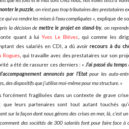
est que les foils et le mât sont chez nous, nos voiles tests à Va
monter le puzzle
, on n’est pas trop tributaires des prestataires
 ce qui va rendre les mises à l’eau compliquées »
, explique de s
pris la décision de
mettre le projet en stand-by
, on reprendr
conte quant à lui
Yves Le Blévec
, qui comme les dirig
mptant des salariés en CDI, a dû avoir
recours à du ch
n Rogues
, qui travaille avec des prestataires sur son pro
orité a été de rassurer ces derniers :
«
J’ai passé du temps 
s d’accompagnement annoncés par l’Etat
pour les auto-entr
es, des dispositifs que j’utilise moi-même pour ma structure. »
s forcément fragilisées dans un contexte de grave cris
nt que leurs partenaires sont tout autant touchés qu
ent sur la façon dont nous gérons des crises en mer, là, c’est un 
omment des sociétés de 300 salariés font pour faire face à c