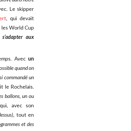
vec. Le skipper
ert
, qui devait
r les World Cup
 s’adapter aux
 temps. Avec
un
 possible quand on
aussi commandé un
it le Rochelais.
es ballons, un ou
ui, avec son
dessus)
, tout en
rogrammes et des