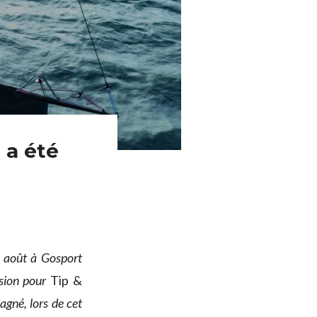
 a été
t août à Gosport
asion pour
Tip &
gné, lors de cet