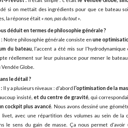
ot-Prévost :
Il était simple : c’était
le Vendée Globe, sino
dé si on mettait des ingrédients pour que ce bateau soit
s, la réponse était
« non, pas du tout »
.
us déduit en termes de philosophie générale ?
 :
Notre philosophie générale consiste en
une optimisati
mum du bateau
, l’accent a été mis sur l’hydrodynamique e
pte réellement sur leur puissance pour mener le bateau 
u Vendée Globe.
dans le détail ?
:
Il y a plusieurs niveaux : d’abord
l’optimisation de la ma
aucoup insisté,
et du centre de gravité
, qui corresponda
un cockpit plus avancé
. Nous avons dessiné une géomét
livet, avec une répartition des volumes au sein de la c
ns le sens du gain de masse. Ça nous permet d’avoir 