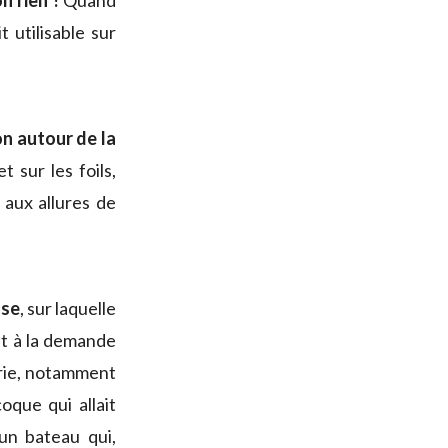
n rien !
Quand
 utilisable sur
on autour de la
t sur les foils,
aux allures de
sse
, sur laquelle
it à la demande
rie, notamment
oque qui allait
un bateau qui,