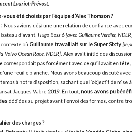
ncent Lauriot-Prévost.
vous été choisis par l’équipe d’Alex Thomson ?
:
Nous avions déjà une une relation de confiance avec eu
r bateau d’avant,
Hugo Boss 6
[avec Guillaume Verdier, NDLR
n contexte où
Guillaume travaillait sur le Super Sixty
[le 
la Volvo Ocean Race, NDLR]
, Alex avait initié des discussi
 ne correspondait pas forcément avec ce qu’il avait en tête,
ir d’une feuille blanche. Nous avons beaucoup discuté avec 
mps à notre disposition, sachant que l’objectif de mise à 
Transat Jacques Vabre 2019. En tout,
nous avons pu bénéfi
udes
dédiées au projet avant l’envoi des formes, contre tro
cahier des charges ?