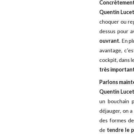
Concrètement,
Quentin Lucet
choquer ou rega
dessus pour av
ouvrant
. En p
avantage, c’es
cockpit, dans l
très importan
Parlons mainte
Quentin Lucet
un bouchain p
déjauger, on a
des formes de 
de
tendre le p