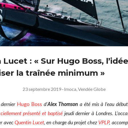
Lucet : « Sur Hugo Boss, l’idée
iser la traînée minimum »
23 septembre 2019
–
Imoca
,
Vendée Globe
e dernier
Hugo Boss
d’
Alex Thomson
a été mis à l’eau débu
iciellement présenté et baptisé
jeudi dernier à Londres. L’occ
er avec
Quentin Lucet
, en charge du projet chez
VPLP
, accompa