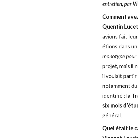
entretien, par
Vi
Comment avez-
Quentin Lucet 
avions fait leu
étions dans u
monotype pour 
projet, mais il
il voulait part
notamment du te
identifié : la 
six mois d’ét
général.
Quel était le 