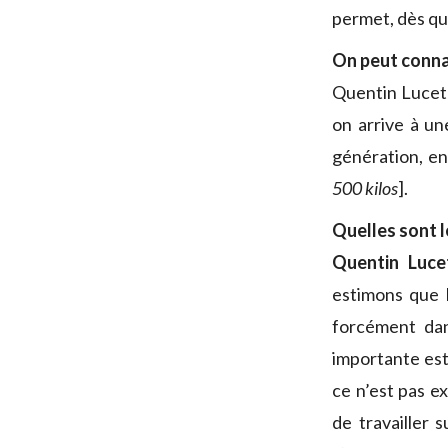
permet, dès que
On peut connaî
Quentin Lucet 
on arrive à un
génération, en
500 kilos
].
Quelles sont l
Quentin Luce
estimons que l
forcément da
importante est
ce n’est pas e
de travailler 