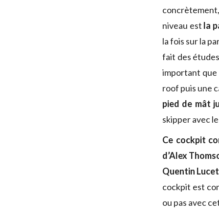
concrètement
niveau est
la 
la fois sur la 
fait des étude
important que 
roof puis une 
pied de mât j
skipper avec l
Ce cockpit co
d’Alex Thomso
Quentin Lucet
cockpit est com
ou pas avec ce