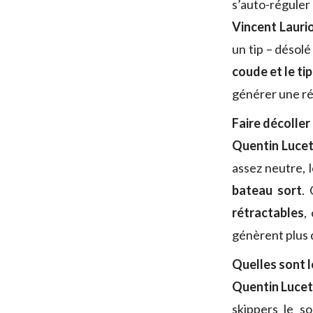
s’auto-réguler 
Vincent Lauri
un tip – désolé
coude et le ti
générer une rég
Faire décoller 
Quentin Lucet
assez neutre, l
bateau sort
.
rétractables
,
génèrent plus d
Quelles sont 
Quentin Lucet
skippers le s