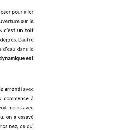
poser pour aller
ouverture sur le
os
c’est un toit
degrés. L’autre
s d’eau dans le
 dynamique est
ez arrondi
avec
eau commence à
voit moins avec
au, on a essayé
ros nez, ce qui