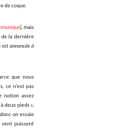
née de coque.
ommuniqué
]
, mais
 de la dernière
ls est annoncée à
arce que nous
s, ce n’est pas
 notion assez
à deux pieds »,
 donc on essaie
u vent puissent