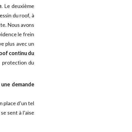
e
. Le deuxième
essin du roof, à
oute. Nous avons
idence le frein
ve plus avec un
roof continu du
a protection du
ou une demande
n place d’un tel
se sent à l’aise