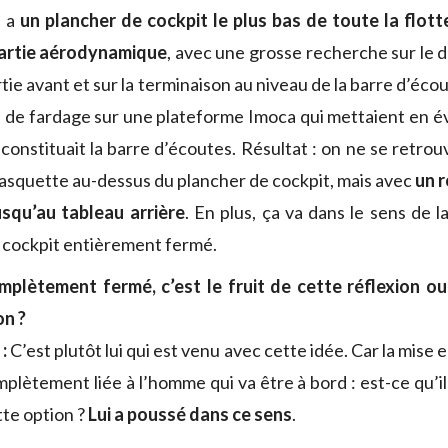
, a
un plancher de cockpit le plus bas de toute la flott
partie aérodynamique
, avec une grosse recherche sur le d
partie avant et sur la terminaison au niveau de la barre d’éc
s de fardage sur une plateforme Imoca qui mettaient en év
constituait la barre d’écoutes. Résultat : on ne se retrou
casquette au-dessus du plancher de cockpit, mais avec
un 
usqu’au tableau arrière
. En plus, ça va dans le sens de l
e cockpit entièrement fermé.
mplètement fermé, c’est le fruit de cette réflexion 
n ?
 :
C’est plutôt lui qui est venu avec cette idée. Car la mise e
plètement liée à l’homme qui va être à bord : est-ce qu’il 
tte option ?
Lui a poussé dans ce sens
.