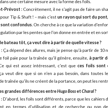
dans une certaine mesure avec la forme des foils.
ot-Prévost :
Concrètement, il ne s’agit pas de faire un sha
 pour Tip & Shaft ! – mais c’est
un rayon qui sort du pont, 
p sont confondus
. On cherche à ce que la variation d’enf
ulation par les pentes que l’on donne en entrée et en sort
le bateau tôt, ça veut dire à partir de quelle vitesse ?
 :
Ça dépend des allures, mais je pense qu’à partir de 10 
e foil paie pour la traînée qu’il génère, ensuite,
à partir 
 Ce qui est assez intéressant, c’est que
ces foils sont
 ça veut dire que si on n’en a pas besoin, dans toutes les
e traînée qu’ils ne créent de la portance, on peut les rentr
les grandes différences entre
Hugo Boss
et
Charal
?
 :
D’abord, les foils sont différents, parce que les cahiers
ont en termes d’utilisation et de recherche ou non de