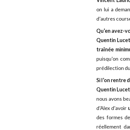
Vincent Lauri
on lui a deman
d’autres course
Qu’en avez-vo
Quentin Lucet
traînée mini
puisqu’on com
prédilection d
Si l’on rentre 
Quentin Lucet 
nous avons be
d’Alex d’avoir
des formes de 
réellement da