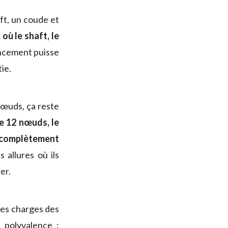
ft, un coude et
où le shaft, le
oncement puisse
ie.
nœuds, ça reste
de 12 nœuds, le
 complètement
 allures où ils
er.
 des charges des
 polyvalence :