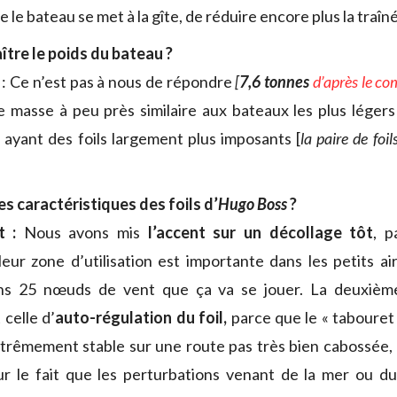
 le bateau se met à la gîte, de réduire encore plus la traî
tre le poids du bateau ?
: Ce n’est pas à nous de répondre
[
7,6 tonnes
d’après le c
e masse à peu près similaire aux bateaux les plus légers
 ayant des foils largement plus imposants [
la paire de foi
es caractéristiques des foils d’
Hugo Boss
?
t :
Nous avons mis
l’accent sur un décollage tôt
, p
eur zone d’utilisation est importante dans les petits air
ns 25 nœuds de vent que ça va se jouer. La deuxième
 celle d’
auto-régulation du foil,
parce que le « tabouret 
xtrêmement stable sur une route pas très bien cabossée,
sur le fait que les perturbations venant de la mer ou d