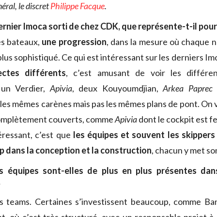
éral, le discret
Philippe Facque
.
ernier Imoca sorti de chez CDK, que représente-t-il pour 
s bateaux,
une progression
, dans la mesure où chaque 
plus sophistiqué. Ce qui est intéressant sur les derniers Imoc
ectes différents
, c’est amusant de voir les différ
 un Verdier,
Apivia
, deux Kouyoumdjian,
Arkea Paprec
 les mêmes carènes mais pas les mêmes plans de pont. On v
omplètement couverts, comme
Apivia
dont le cockpit est f
éressant, c’est que
les équipes et souvent les skippers
 dans la conception et la construction
, chacun y met so
es équipes sont-elles de plus en plus présentes dan
?
 teams. Certaines s’investissent beaucoup, comme Ba