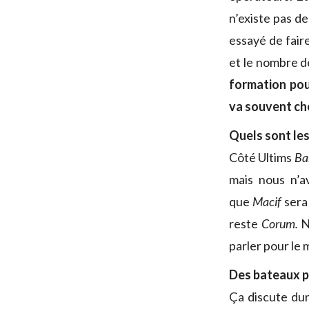
n’existe pas de
essayé de fair
et le nombre de
formation po
va souvent ch
Quels sont le
Côté Ultims
Ba
mais nous n’a
que
Macif
sera 
reste
Corum.
No
parler pour le
Des bateaux p
Ça discute dur