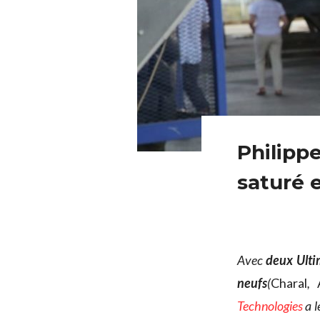
Philipp
saturé 
Avec
deux Ulti
neufs
(
Charal
,
Technologies
a 