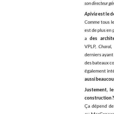
son directeur gén
Apivia
est le d
Comme tous le
est de plus en 
a
des archit
VPLP,
Charal
,
derniers ayant
des bateaux c
également int
aussi beaucoup
Justement, l
construction 
Ça dépend des