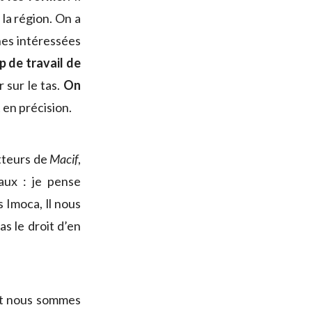
 la région. On a
nes intéressées
 de travail de
 sur le tas.
On
 en précision.
otteurs de
Macif
,
aux : je pense
 Imoca, ll nous
s le droit d’en
 Et nous sommes