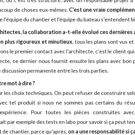
 où c’est très structuré, avec un responsable projet à c
aucoup de choses eux-mêmes.
C’est une vraie complémen
 l’équipe du chantier et l’équipe du bateau s’entendent b
chitectes, la collaboration a-t-elle évolué ces dernières
en plus rigoureux et minutieux
, tous les plans sont vus et
ons le premier contact avec l’architecte, c’est le client 
tecte, ce dernier nous fournit ensuite les plans avec bon
ne discussion permanente entre les trois parties.
e mot à dire ?
 les choix techniques. On peut refuser de construire selon
ec tel produit si nous ne sommes pas certains du résul
’expérience. Pour toutes les pièces construites av
ait par exemple des tests en labo pour savoir si ça peut tenir
t de chantier, parce qu’après,
on a une responsabilité si ç