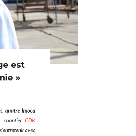
ge est
mie »
e
),
quatre Imoca
e chantier
CDK
s’entretenir avec