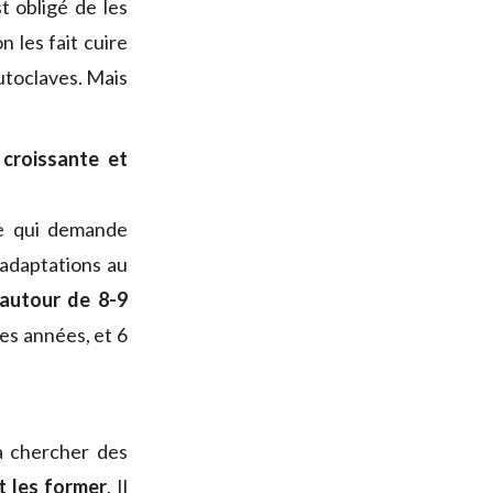
t obligé de les
n les fait cuire
autoclaves. Mais
croissante et
ce qui demande
’adaptations au
autour de 8-9
es années, et 6
à chercher des
ut les former
. Il