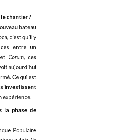
le chantier ?
nouveau bateau
a, c’est qu’il y
ences entre un
et
Corum
, ces
oit aujourd’hui
ermé. Ce qui est
 s’investissent
n expérience.
s la phase de
nque Populaire