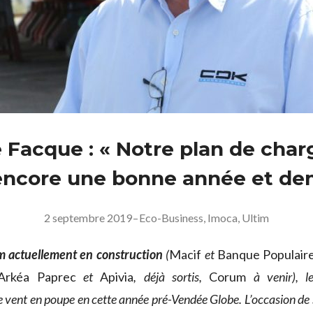
e Facque : « Notre plan de char
encore une bonne année et de
2 septembre 2019
–
Eco-Business
,
Imoca
,
Ultim
m actuellement en construction
(
Macif
et
Banque Populair
Arkéa Paprec
et
Apivia
, déjà sortis,
Corum
à venir), l
le vent en poupe en cette année pré-Vendée Globe. L’occasion de 