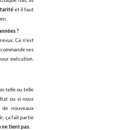
haque fois, ils
tarité
et il faut
ien.
 années ?
 revus. Ce n’est
qui commande ses
 pour exécution.
 telle ou telle
tat ou si nous
ec de nouveaux
, ça fait partie
a ne tient pas
.