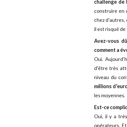
challenge de l
construire en d
chez d’autres,
il est risqué d
Avez-vous dû
comment a évol
Oui. Aujourd’h
d’être très at
niveau du cont
millions d’eur
les moyennes.
Est-ce compliq
Oui, il y a t
opérateurs. Et