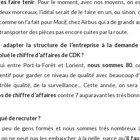
es faire tenir
. Pour le moment, avec nos moyens, on es
eux morceaux, l’idéal serait de le faire en un, ou sinon, o
 comme on l’a fait pour
Macif
, chez Airbus qui a de grands 
e transporter des pièces pas encore cuites par la route.
 adapter la structure de l’entreprise à la demande 
ué le chiffre d’affaires de CDK ?
ui entre Port-la-Forêt et Lorient,
nous sommes 80
, 
tentif pour garder ce niveau de qualité avec beaucoup d
rôle qualité, de la surveillance… Cette année, on sera
os de chiffre d’affaires
contre 7 auparavant les très bonn
ué de recruter ?
rès peu de gens formés et nous sommes très nombreux 
 on ne peut pas les embaucher à la pelle, parce qu’
il fa