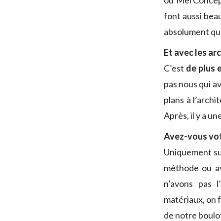
ou MerConcept,
font aussi be
absolument que
Et avec les ar
C’est
de plus 
pas nous qui av
plans à l’archi
Après, il y a u
Avez-vous votr
Uniquement sur
méthode ou av
n’avons pas l
matériaux, on f
de notre boulo