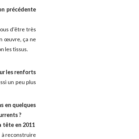
ion précédente
nous d’être très
 en œuvre, ça ne
 les tissus.
ur les renforts
ussi un peu plus
ms en quelques
urrents ?
a tête en 2011
 à reconstruire