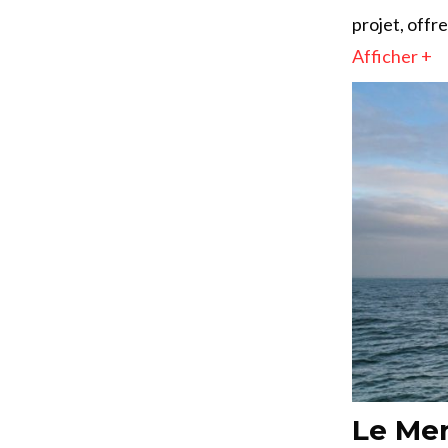
projet, offr
Afficher +
Le Mer