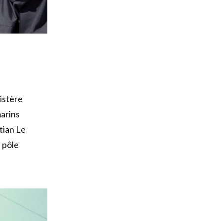
istère
marins
tian Le
u pôle