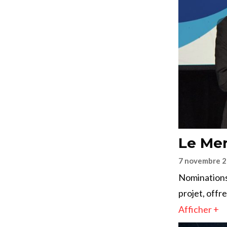
Le Mer
7 novembre 
Nominations
projet, offr
Afficher +