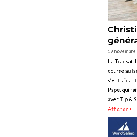
Christ
généra
19 novembre
La Transat J
course au la
s’entraînant
Pape, qui fai
avec Tip & S
Afficher +