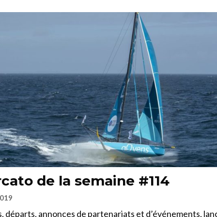
cato de la semaine #114
2019
, départs, annonces de partenariats et d’événements, la