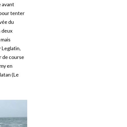
e avant
 pour tenter
ivée du
s deux
 mais
 Leglatin,
r de course
emy en
latan (Le