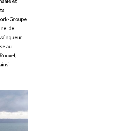
nsale et
ts
owork-Groupe
anel de
 vainqueur
rse au
 Rouxel,
ainsi