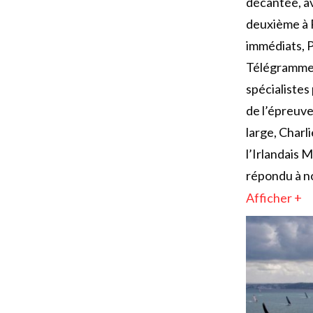
décantée, av
deuxième à R
immédiats, 
Télégramme a
spécialistes
de l’épreuve
large, Charl
l’Irlandais 
répondu à no
Afficher +