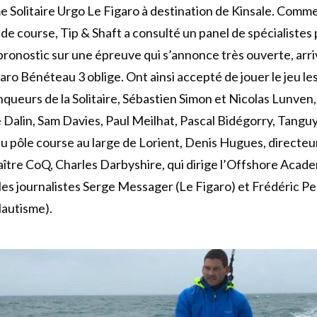
 Solitaire Urgo Le Figaro à destination de Kinsale. Comm
e course, Tip & Shaft a consulté un panel de spécialistes
 pronostic sur une épreuve qui s’annonce très ouverte, arr
ro Bénéteau 3 oblige. Ont ainsi accepté de jouer le jeu le
nqueurs de la Solitaire, Sébastien Simon et Nicolas Lunven,
e Dalin, Sam Davies, Paul Meilhat, Pascal Bidégorry, Tanguy
u pôle course au large de Lorient, Denis Hugues, directeu
aître CoQ, Charles Darbyshire, qui dirige l’Offshore Acad
les journalistes Serge Messager (Le Figaro) et Frédéric Pe
Nautisme).