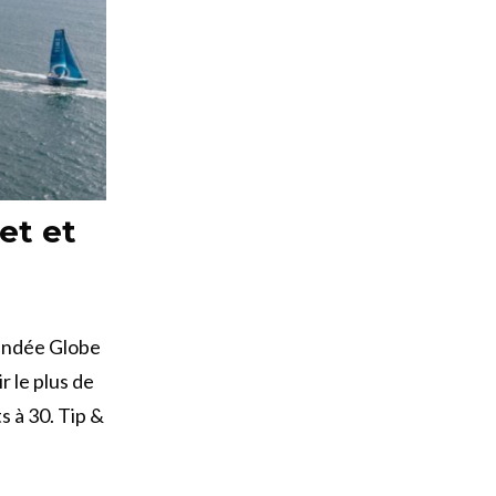
et et
Vendée Globe
r le plus de
s à 30. Tip &