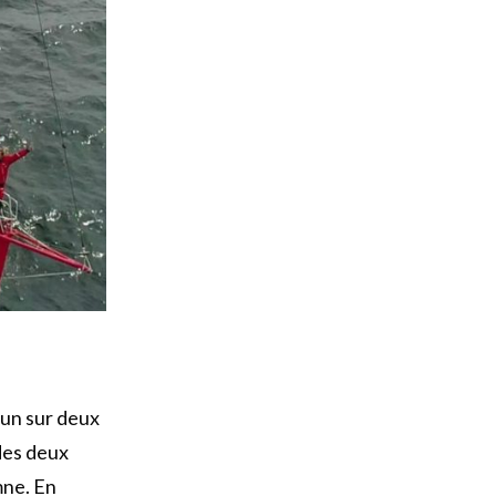
 un sur deux
des deux
mne. En