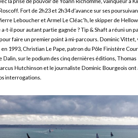
ec la prise de pouvoir de Yoann Richomme, vainqueur à Ki
oscoff. Fort de 2h23 et 2h34 d’avance sur ses poursuivan
Pierre Leboucher et Armel Le Cléac’h, le skipper de Hell
-t-il pour autant partie gagnée ? Tip & Shaft a réuni un p
 pour faire un premier point à mi-parcours. Dominic Vittet,
 en 1993, Christian Le Pape, patron du Pôle Finistère Cou
ie Dalin, sur le podium des cinq dernières éditions, Thomas
Marcus Hutchinson et le journaliste Dominic Bourgeois ont 
s interrogations.