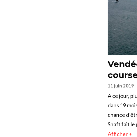
Vendée
course
11 juin 2019
A ce jour, p
dans 19 mois
chance d’êtr
Shaft fait le
Afficher +