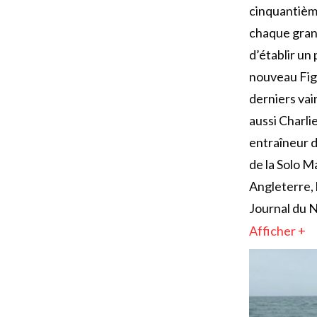
cinquantième
chaque grand
d’établir un
nouveau Figa
derniers vai
aussi Charli
entraîneur d
de la Solo M
Angleterre, 
Journal du 
Afficher +