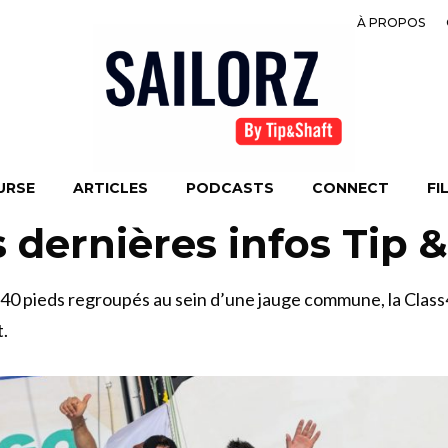
À PROPOS
URSE
ARTICLES
PODCASTS
CONNECT
FI
s dernières infos Tip 
e 40 pieds regroupés au sein d’une jauge commune, la Class4
t.