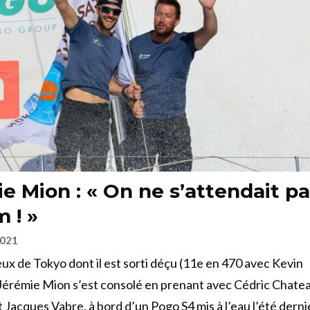
e Mion : « On ne s’attendait p
 ! »
2021
ux de Tokyo dont il est sorti déçu (11e en 470 avec Kevin
érémie Mion s’est consolé en prenant avec Cédric Chateau
t Jacques Vabre, à bord d’un Pogo S4 mis à l’eau l’été derni