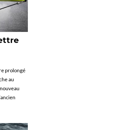
ettre
tre prolongé
nche au
e nouveau
’ancien