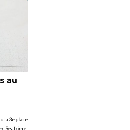
as au
 la 3e place
er, Seafrigo-