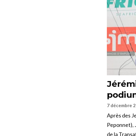
Jérémi
podium
7 décembre 
Après des Je
Peponnet), J
de la Transa