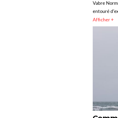
Vabre Norma
entouré d’ex
Afficher +
Comme