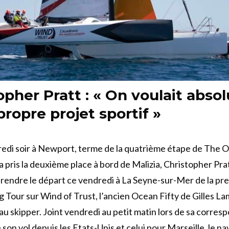
opher Pratt : « On voulait abs
propre projet sportif »
redi soir à Newport, terme de la quatrième étape de The 
 a pris la deuxième place à bord de Malizia, Christopher Prat
 prendre le départ ce vendredi à La Seyne-sur-Mer de la p
g Tour sur Wind of Trust, l’ancien Ocean Fifty de Gilles Lam
au skipper. Joint vendredi au petit matin lors de sa corre
 son vol depuis les Etats-Unis et celui pour Marseille, le n