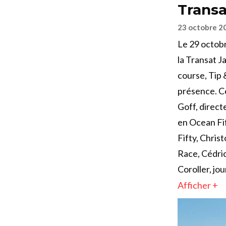
Transa
23 octobre 2
Le 29 octobr
la Transat 
course, Tip 
présence. Ce
Goff, direct
en Ocean Fif
Fifty, Chri
Race, Cédric
Coroller, jou
Afficher +