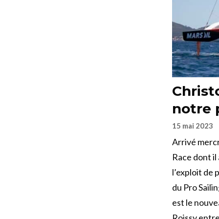
Christ
notre 
15 mai 2023
Arrivé merc
Race dont il
l’exploit de
du Pro Sailin
est le nouve
Roissy entre