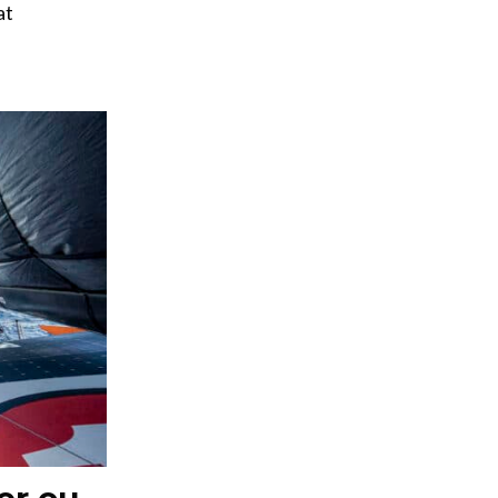
at
er ou