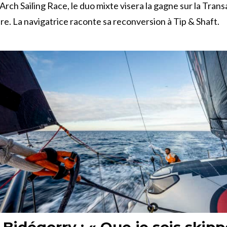
Arch Sailing Race, le duo mixte visera la gagne sur la Trans
e. La navigatrice raconte sa reconversion à Tip & Shaft.
 Bidégorry : « Que je sois skipp