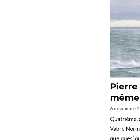
Pierre
même,
6 novembre 
Quatrième, a
Vabre Norman
quelques jou