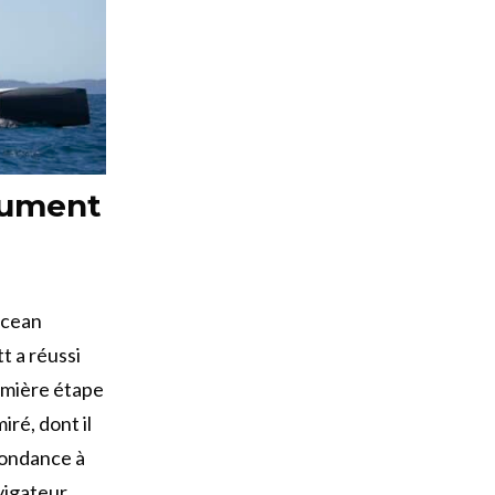
olument
Ocean
t a réussi
remière étape
iré, dont il
spondance à
avigateur