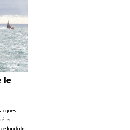
 le
Jacques
aérer
 ce lundi de