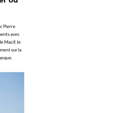
ec Pierre
ments avec
e Macif, le
ment sur la
Basque.