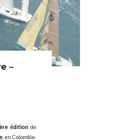
e –
ère édition
de
e
, en Colombie.