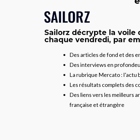
e
Sailorz décrypte la voile
chaque vendredi, par ema
Des articles de fond et des 
Des interviews en profonde
La rubrique Mercato : l’actu 
Les résultats complets des c
Des liens vers les meilleurs ar
française et étrangère