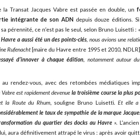
ue la Transat Jacques Vabre est passée en double, un
f
rtie intégrante de son ADN
depuis douze éditions. Si
sa pérennité, ce n’est pas le seul, selon Bruno Luisetti :
u Havre a aussi été un des points-clés
, nous avions une relatio
oine Rufenacht
[maire du Havre entre 1995 et 2010, NDLR
ssayé d’innover à chaque édition
, notamment autour du
 au rendez-vous, avec des retombées médiatiques im
s Vabre est rapidement devenue
la troisième course la plus p
et la Route du Rhum
, souligne Bruno Luisetti
. Et elle a
nsidérablement le taux de sympathie de la marque Jacque
transformation du quartier des docks au Havre
».
L’ancie
ui, aura définitivement attrapé le virus : après avoir qu