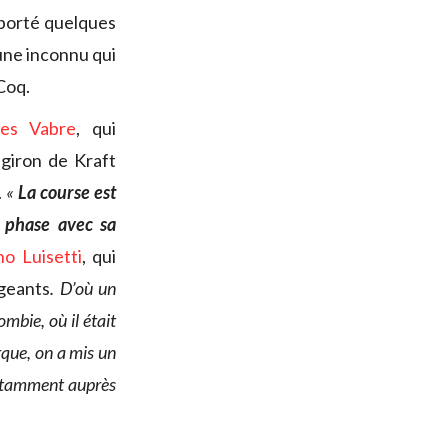
porté quelques
eune inconnu qui
Coq.
ues Vabre
, qui
giron de Kraft
.
«
La course est
 phase avec sa
o Luisetti
, qui
igeants
. D’où un
mbie, où il était
rque, on a mis un
notamment auprès