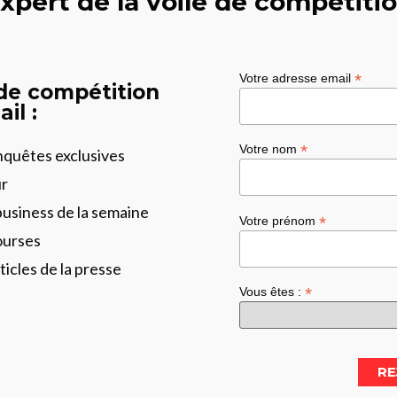
xpert de la voile de compétiti
*
Votre adresse email
 de compétition
il :
*
Votre nom
enquêtes exclusives
ur
business de la semaine
*
Votre prénom
ourses
ticles de la presse
*
Vous êtes :