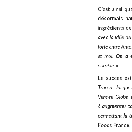
C’est ainsi q
désormais pa
ingrédients de 
avec la ville d
forte entre Ant
et moi.
On a e
durable. »
Le succès est
Transat Jacque
Vendée Globe 
à
augmenter co
permettant
la 
Foods France, l