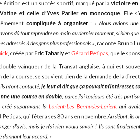
 édition est un succès sportif, marqué par la
victoire en
Vatine et celle d’Yves Parlier en monocoque
. Elle s
trêmement
compliquée à organiser
:
« Nous avions une 
 avons dû tout reprendre en main au dernier moment, si bien que 
 adressés à des gens plus professionnels »
, raconte Bruno Lui
ick
, créée par
Eric Tabarly
et
Gérard Petipas
, que le spon
ouble vainqueur de la Transat anglaise, à qui est souve
on de la course, se souvient bien de la demande de la dire
ils m’ont contacté,
je leur ai dit que ça pouvait m’intéresser, 
ienne une course en double
, parce j’ai toujours été très parti
urs créé auparavant la
Lorient-Les Bermudes-Lorient
qui avai
 Petipas, qui fêtera ses 80 ans en novembre.
Au début, ils o
er d’avis, mais je n’ai rien voulu savoir ! Ils sont finaleme
e donnant leur accord. »