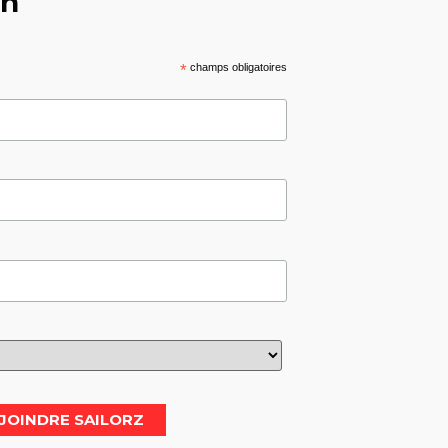
on
*
champs obligatoires