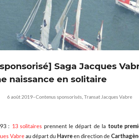
e sponsorisé] Saga Jacques Vabr
e naissance en solitaire
6 août 2019
–
Contenus sponsorisés
,
Transat Jacques Vabre
993 :
13 solitaires
prennent le départ de la
toute premi
ques Vabre
au départ du
Havre
en direction de
Carthagèn