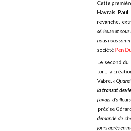
Cette première
Havrais Paul 
revanche, ex
sérieuse et nous
nous nous sommes
société
Pen Du
Le second du d
tort, la créati
Vabre.
« Quand 
la transat dev
j’avais d’aille
précise Gérard
demandé de chang
jours après en m