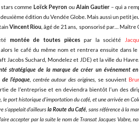
s stars comme
Loïck Peyron
ou
Alain Gautier
– qui a rem
a deuxième édition du Vendée Globe. Mais aussi un petit j
tain
Vincent Riou
, âgé de 21 ans, sponsorisé par… Maître 
 été
montée de toutes pièces
par la société
Jacq
 alors le café du même nom et rentrera ensuite dans le 
aft Jacobs Suchard, Mondelez et JDE) et la ville du Havre
onté stratégique de la marque de créer un événement en
 de l’époque
, centrée autour des origines,
se souvient
Brun
artie de l’entreprise et en deviendra bientôt l’un des dir
 le port historique d’importation du café, et une arrivée en Colo
e s’appelait d’ailleurs
la Route du Café
, sans référence à la ma
faire accepter par la suite le nom de Transat Jacques Vabre, 