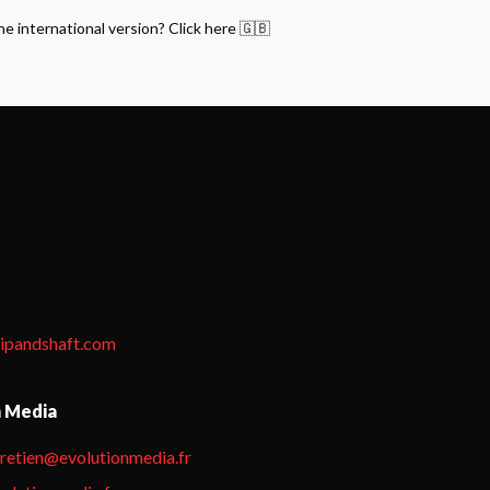
he international version? Click here 🇬🇧
tipandshaft.com
n Media
hretien@evolutionmedia.fr