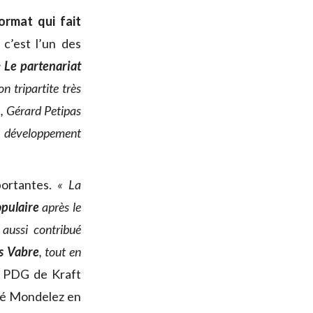
ormat qui fait
 c’est l’un des
«
Le partenariat
n tripartite très
]
, Gérard Petipas
 développement
portantes.
« La
opulaire
après le
 aussi contribué
s Vabre
, tout en
n PDG de Kraft
itté Mondelez en