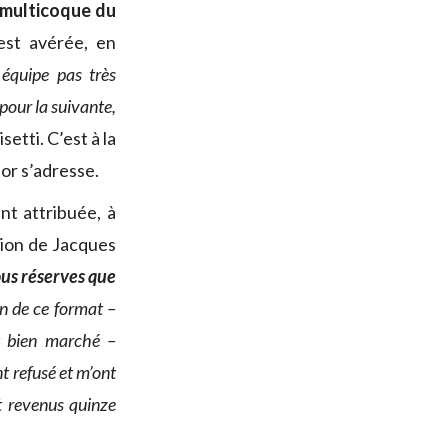
 multicoque du
’est avérée, en
équipe pas très
pour la suivante,
setti. C’est à la
sor s’adresse.
nt attribuée, à
ction de Jacques
sous réserves que
san de ce format –
t bien marché –
nt refusé et m’ont
nt revenus quinze