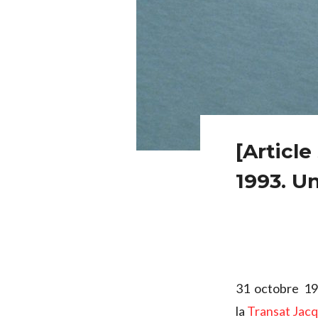
[Articl
1993. Un
31 octobre 1
la
Transat Jac