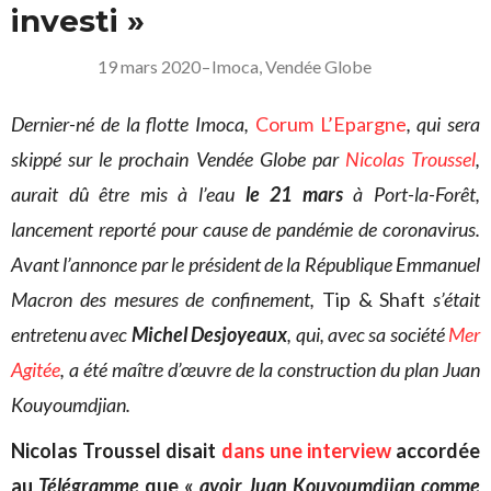
investi »
19 mars 2020
–
Imoca
,
Vendée Globe
Dernier-né de la flotte Imoca,
Corum L’Epargne
, qui sera
skippé sur le prochain Vendée Globe par
Nicolas Troussel
,
aurait dû être mis à l’eau
le 21 mars
à Port-la-Forêt,
lancement reporté pour cause de pandémie de coronavirus.
A
vant l’annonce par le président de la République Emmanuel
Macron des mesures de confinement,
Tip & Shaft
s’était
entretenu avec
Michel Desjoyeaux
, qui, avec sa société
Mer
Agitée
, a été maître d’œuvre de la construction du plan Juan
Kouyoumdjian.
Nicolas Troussel disait
dans une interview
accordée
au
Télégramme
que
« avoir Juan Kouyoumdjian comme