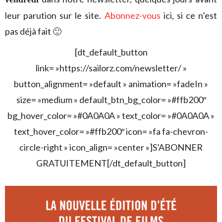
leur parution sur le site.
Abonnez-vous
ici, si ce n’est
pas déjà fait 🙂
[dt_default_button
link= »https://sailorz.com/newsletter/ »
button_alignment= »default » animation= »fadeIn »
size= »medium » default_btn_bg_color= »#ffb200″
bg_hover_color= »#0A0A0A » text_color= »#0A0A0A »
text_hover_color= »#ffb200″ icon= »fa fa-chevron-
circle-right » icon_align= »center »]S’ABONNER
GRATUITEMENT[/dt_default_button]