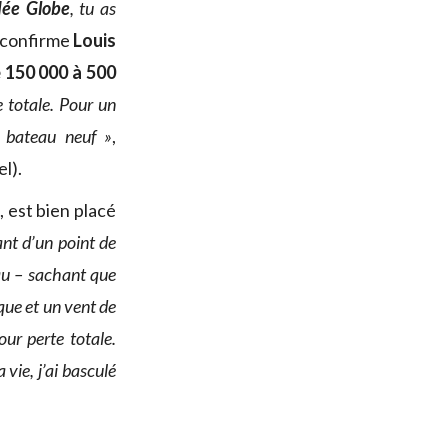
dée Globe
, tu as
 confirme
Louis
e 150 000 à 500
e totale. Pour un
n bateau neuf »
,
l).
 est bien placé
ant d’un point de
eau – sachant que
que et un vent de
our perte totale.
vie, j’ai basculé