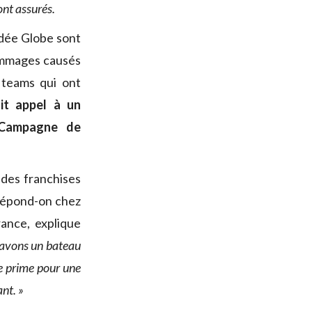
ont assurés.
ndée Globe sont
dommages causés
 teams qui ont
ait appel à un
Campagne de
 des franchises
 répond-on chez
nce, explique
 avons un bateau
e prime pour une
ant. »