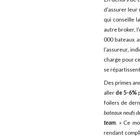
d’assurer leur
qui conseille l
autre broker, 
000 bateaux a
l’assureur, in
charge pour ce
se répartissent
Des primes ann
aller
de 5-6%
p
foilers de dern
bateaux neufs d
team
. »
Ce mon
rendant compli