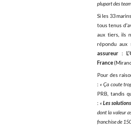
plupart des team
Si les 33 mari
tous tenus d’a
aux tiers, ils
répondu aux s
assureur
:
L
France
(Mirand
Pour des raiso
:
« Ça coute trop
PRB, tandis 
:
«
Les solution
dont la valeur 
franchise de 150 