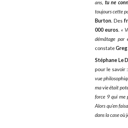
ans,
tu ne conn
toujours cette p
Burton
. Des
f
000 euros
.
« V
démâtage par e
constate
Greg
Stéphane Le D
pour le savoir 
vue philosophiqu
ma vie était pot
force 9 qui me p
Alors qu’en fais
dans la case où je