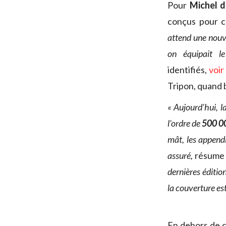
Pour
Michel d
conçus pour c
attend une nouvel
on équipait l
identifiés,
voir
Tripon, quand b
« Aujourd’hui, l
l’ordre de
500 0
mât, les appendic
assuré,
résume 
dernières éditi
la couverture es
En dehors de c