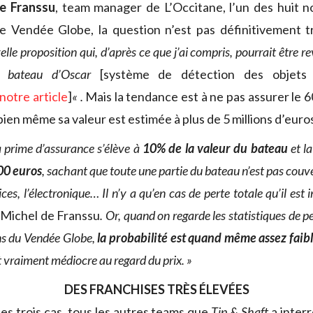
e Franssu
, team manager de L’Occitane, l’un des huit 
e Vendée Globe, la question n’est pas définitivement 
le proposition qui, d’après ce que j’ai compris, pourrait être re
e bateau d’Oscar
[système de détection des objets 
 notre article
]
« .
Mais la tendance est à ne pas assurer le 6
ien même sa valeur est estimée à plus de 5 millions d’euro
a prime d’assurance s’élève à
10% de la valeur du bateau
et la
00 euros
, sachant que toute une partie du bateau n’est pas couvert
es, l’électronique… Il n’y a qu’en cas de perte totale qu’il est 
Michel de Franssu
. Or, quand on regarde les statistiques de pe
ons du Vendée Globe,
la probabilité est quand même assez faib
t vraiment médiocre au regard du prix. »
DES FRANCHISES TRÈS ÉLEVÉES
es trois cas, tous les autres teams que
Tip & Shaft
a interr