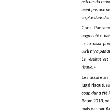
acteurs du monde
aient pris une p
en plus dans des 
Chez Pantaen
augmenté »
mais
:
« La raison pri
qu’
il n’y a pas 
Le résultat est
risque. »
Les assureurs 
jugé risqué
, s
coup dur a été l
Rhum 2018, on p
mais pas par
A