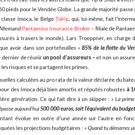
 60 pieds pour le Vendée Globe. La grande majorité passe 
a classe Imoca, le Belge
Tolrip
, qui, lui-même, fait l’inter
l’Allemand
Pantaenius Insurance Broker
– filiale de Pantae
ssurés à travers le monde). Lars Troeppner, en charge d
dique avoir dans son portefeuilles
«
85% de la flotte du V
 dernier de réunir
un pool d’assureurs –
et non un assure
 les risques et se partagent les primes.
uelles calculées au pro rata de la valeur déclarée du bate
our des Imoca déjà bien amortis et réputés robustes
à 
ière génération. Ce qui fait dire à un skipper :
« La prime
épasse aujourd’hui
500 000 euros, soit l’équivalent du budget 
tant évolue en outre d’une année sur l’autre en fonct
quées les projections budgétaires :
« Quand tu démarres un