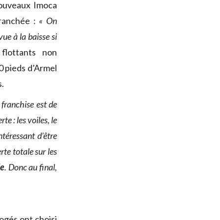
nouveaux Imoca
tranchée :
« On
vue à la baisse si
flottants non
0 pieds d’Armel
s.
 franchise est de
e : les voiles, le
intéressant d’être
rte totale sur les
le
. Donc au final,
ogés ont choisi