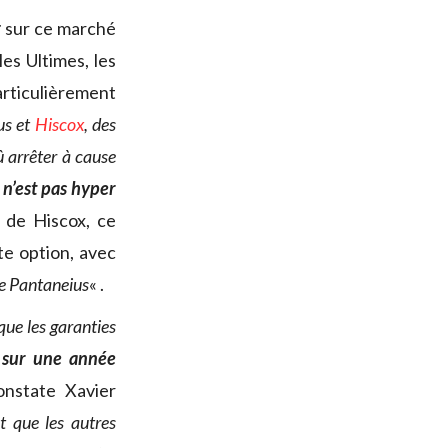
r
sur ce marché
es Ultimes, les
particulièrement
us et
Hiscox
, des
û arrêter à cause
 n’est pas hyper
 de Hiscox, ce
te option, avec
ue Pantaneius
« .
que les garanties
s sur une année
onstate Xavier
st que les autres