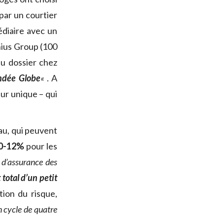
par un courtier
médiaire avec un
nius Group (100
u dossier chez
endée Globe
«
. A
ur unique – qui
au, qui peuvent
10-12%
pour les
 d’assurance des
total d’un petit
ion du risque,
 cycle de quatre