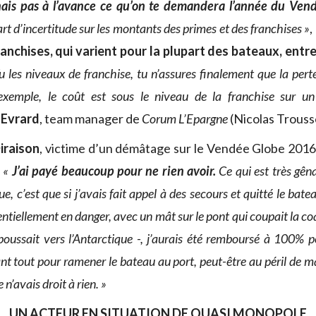
ais pas à l’avance ce qu’on te demandera l’année du Ven
art d’incertitude sur les montants des primes et des franchises »
,
ranchises, qui varient pour la plupart des bateaux, entr
u les niveaux de franchise, tu n’assures finalement que la pert
xemple, le coût est sous le niveau de la franchise sur u
 Evrard
, team manager de
Corum L’Epargne
(Nicolas Trousse
iraison
, victime d’un démâtage sur le Vendée Globe 2016,
:
«
J’ai payé beaucoup pour ne rien avoir.
Ce qui est très gên
e, c’est que si j’avais fait appel à des secours et quitté le bat
entiellement en danger, avec un mât sur le pont qui coupait la co
oussait vers l’Antarctique -, j’aurais été remboursé à 100% p
ant tout pour ramener le bateau au port, peut-être au péril de ma 
 n’avais droit à rien. »
UN ACTEUR EN SITUATION DE QUASI MONOPOLE