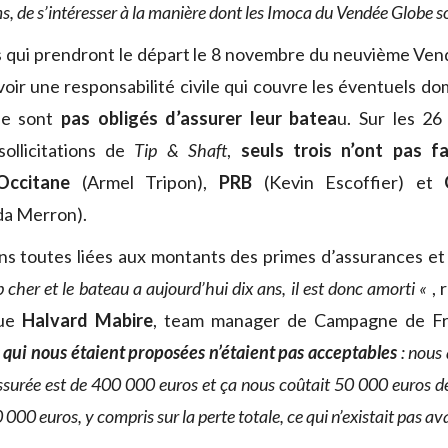
s, de s’intéresser à la manière dont les Imoca du Vendée Globe s
ns qui prendront le départ le 8 novembre du neuvième Ve
voir une responsabilité civile qui couvre les éventuels 
 ne sont
pas obligés d’assurer leur batea
u. Sur les 26
ollicitations de
Tip & Shaft
,
seuls trois n’ont pas f
’Occitane
(Armel Tripon),
PRB
(Kevin Escoffier) et
a Merron).
ns toutes liées aux montants des primes d’assurances et
 cher et le bateau a aujourd’hui dix ans, il est donc amorti «
,
que
Halvard Mabire
, team manager de Campagne de Fra
s qui nous étaient proposées n’étaient pas acceptables
: nous
assurée est de 400 000 euros et ça nous coûtait 50 000 euros d
000 euros, y compris sur la perte totale, ce qui n’existait pas av