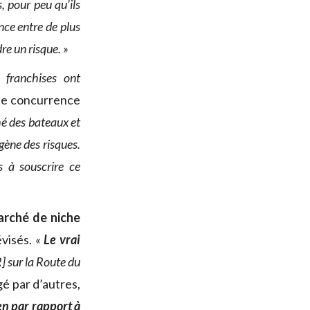
, pour peu qu’ils
nce entre de plus
re un risque. »
 franchises ont
 de concurrence
hé des bateaux et
gène des risques.
s à souscrire ce
arché de niche
évisés.
«
Le vrai
]
sur la Route du
gé par d’autres,
ien par rapport à