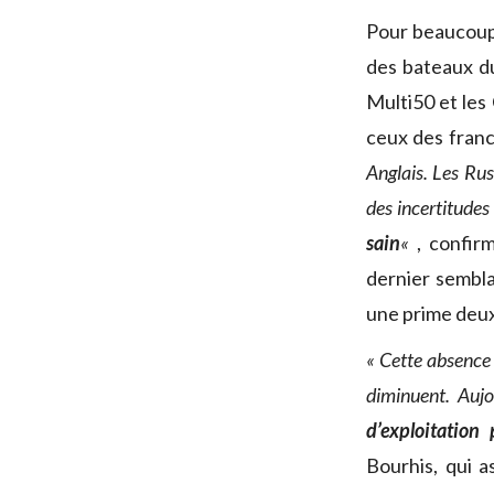
Pour beaucoup, 
des bateaux du
Multi50 et les 
ceux des franc
Anglais. Les Rus
des incertitudes
sain
«
, confir
dernier sembla
une prime deux 
« Cette absence 
diminuent. Aujo
d’exploitation
Bourhis, qui a