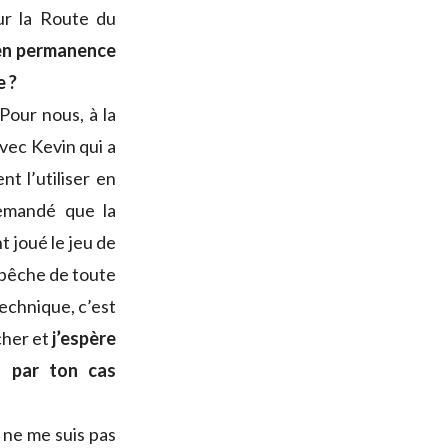
ur la Route du
 en permanence
e ?
Pour nous, à la
 avec Kevin qui a
t l’utiliser en
 demandé que la
t joué le jeu de
mpêche de toute
technique, c’est
icher et
j’espère
s par ton cas
e ne me suis pas