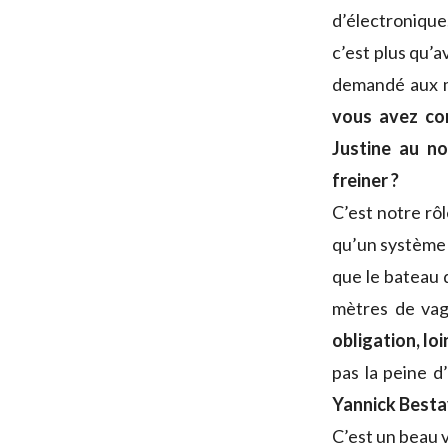
d’électronique,
c’est plus qu’av
demandé aux ma
vous avez con
Justine au n
freiner ?
C’est notre rôl
qu’un système a
que le bateau 
mètres de vagu
obligation, loi
pas la peine d’
Yannick Besta
C’est un beau va