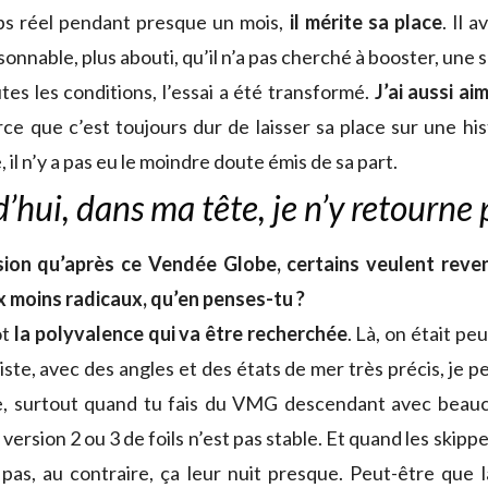
ps réel pendant presque un mois,
il mérite sa place
. Il 
sonnable, plus abouti, qu’il n’a pas cherché à booster, une 
tes les conditions, l’essai a été transformé.
J’ai aussi ai
rce que c’est toujours dur de laisser sa place sur une hi
il n’y a pas eu le moindre doute émis de sa part.
’hui, dans ma tête, je n’y retourne 
sion qu’après ce Vendée Globe, certains veulent reven
 moins radicaux, qu’en penses-tu ?
ôt
la polyvalence qui va être recherchée
. Là, on était pe
tiste, avec des angles et des états de mer très précis, je 
, surtout quand tu fais du VMG descendant avec beauc
 version 2 ou 3 de foils n’est pas stable. Et quand les skippe
 pas, au contraire, ça leur nuit presque. Peut-être que l