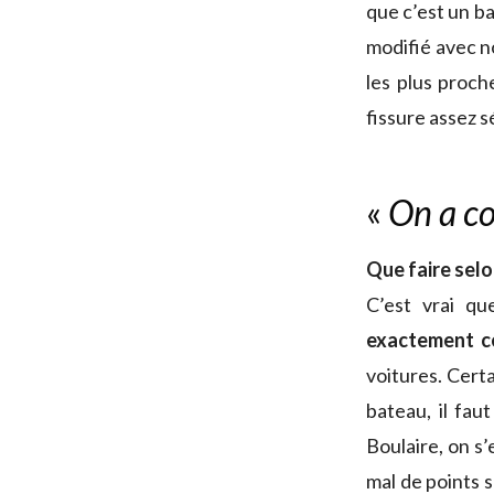
que c’est un ba
modifié avec n
les plus proc
fissure assez sé
«
On a c
Que faire selo
C’est vrai q
exactement c
voitures. Certa
bateau, il fau
Boulaire, on s’
mal de points 