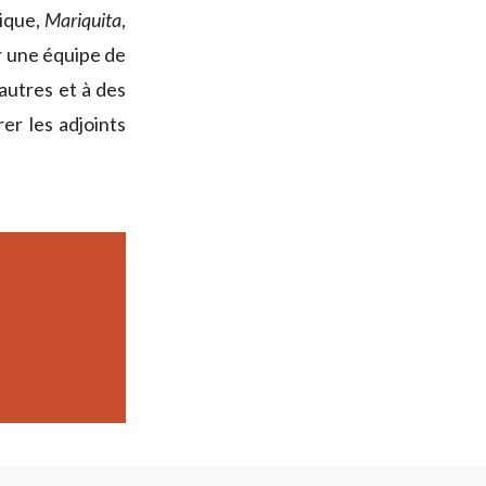
sique,
Mariquita
,
r une équipe de
’autres et à des
rer les adjoints