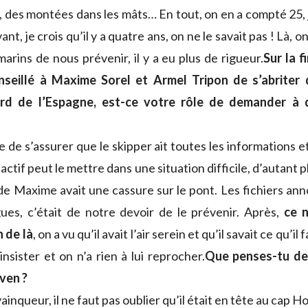
 des montées dans les mâts… En tout, on en a compté 25, j
ant, je crois qu’il y a quatre ans, on ne le savait pas ! Là, 
rins de nous prévenir, il y a eu plus de rigueur.
Sur la f
seillé à Maxime Sorel et Armel Tripon de s’abriter
ord de l’Espagne, est-ce votre rôle de demander à 
e de s’assurer que le skipper ait toutes les informations e
ctif peut le mettre dans une situation difficile, d’autant p
de Maxime avait une cassure sur le pont. Les fichiers an
es, c’était de notre devoir de le prévenir. Après,
ce n
n de là
, on a vu qu’il avait l’air serein et qu’il savait ce qu’il f
insister et on n’a rien à lui reprocher.
Que penses-tu de 
ven ?
inqueur, il ne faut pas oublier qu’il était en tête au cap Ho