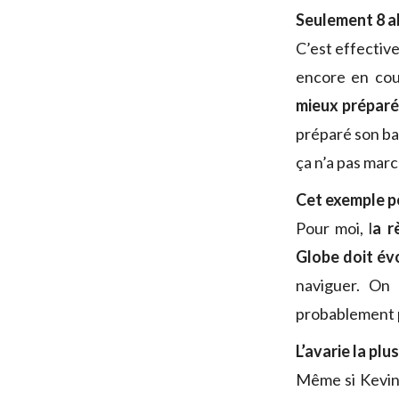
Seulement 8 ab
C’est effective
encore en cou
mieux préparé
préparé son bat
ça n’a pas marc
Cet exemple pe
Pour moi, l
a r
Globe doit év
naviguer. On 
probablement pa
L’avarie la pl
Même si Kevin a