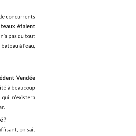
é de concurrents
ateaux étaient
 n’a pas du tout
 bateau à l’eau,
écédent Vendée
ncité à beaucoup
qui n’existera
er.
é ?
ffisant, on sait