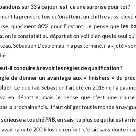
andons sur 33 à ce jour, est-ce une surprise pour toi ?
ment la première fois qu’on atteint un chiffre aussi élev
rse, quasiment 80% pour l’instant. Je pense que
les b
s
, on le constatait au départ et on voit bien que le seul qui
eau, Sébastien Destremau, n’a pas terminé, il a « jeté » son
hé.
ut-il conduire à revoir les règles de qualification ?
ègle de donner un avantage aux « finishers » du pr
oluer
. Le que fait Sébastien l’ait été en 2016 ne l’a pas i
va en débattre, mais je pense que c’est une clause 
s la prochaine fois. Il faut obliger tout le monde à navigu
us sérieuse a touché
PRB
, en sais-tu plus ce qui lui est arriv
vait rajouté 200 kilos de renfort, c’était sans doute insu