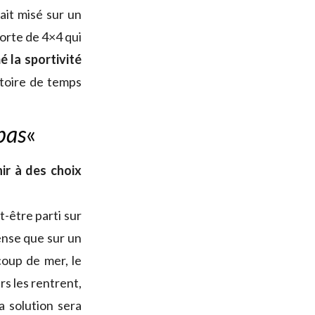
avait misé sur un
sorte de 4×4 qui
mé la sportivité
stoire de temps
pas
«
ir à des choix
ut-être parti sur
pense que sur un
oup de mer, le
rs les rentrent,
a solution sera