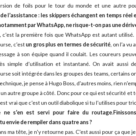
ersion de foils pour le tour du monde et une autre po
 de l’assistance : les skippers échangent en temps réel
, notamment par WhatsApp, ne risque-t-on pas une dériv
 c’est la première fois que WhatsApp est autant utilisé. 
ourse, c’est
un gros plus en termes de sécurité
, on l’a vu
sage à son équipe quand il coulait. Les coureurs peuven
rès simple d’utilisation et instantané. On avait aussi
urse soit intégrée dans les groupes des teams, certains on
technique, je pense à Hugo Boss, d’autres moins, rien n’e
un autre groupe à côté. Donc pour ce qui est sécurité et 
est vrai que c’est un outil diabolique si tu l’utilises pour tr
 ne s’en est servi pour faire du routage
.
Finisson
tu envie de rempiler dans quatre ans ?
ns ma tête, je n’y retourne pas. C’est aussi pour ça que j