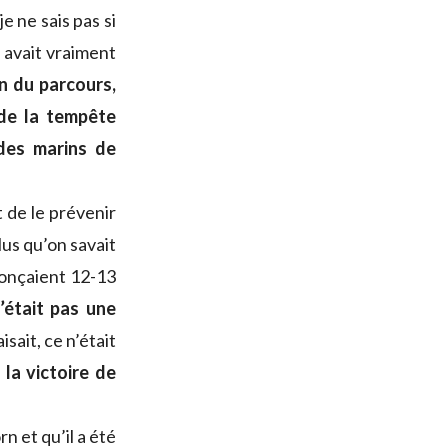
e ne sais pas si
on avait vraiment
in du parcours,
 de la tempête
des marins de
t de le prévenir
lus qu’on savait
nonçaient 12-13
’était pas une
aisait, ce n’était
la victoire de
rn et qu’il a été