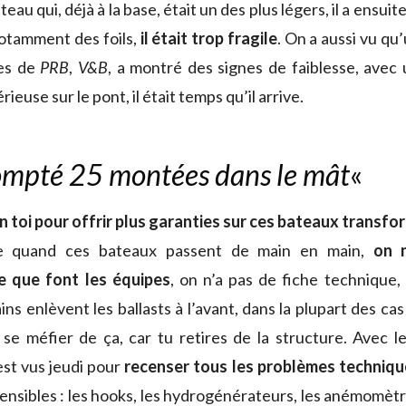
teau qui, déjà à la base, était un des plus légers, il a ensui
otamment des foils,
il était trop fragile
. On a aussi vu qu
hes de
PRB
,
V&B
, a montré des signes de faiblesse, ave
rieuse sur le pont, il était temps qu’il arrive.
ompté 25 montées dans le mât
«
n toi pour offrir plus garanties sur ces bateaux transfo
ue quand ces bateaux passent de main en main,
on n
e que font les équipes
, on n’a pas de fiche technique
ins enlèvent les ballasts à l’avant, dans la plupart des cas
t se méfier de ça, car tu retires de la structure. Avec 
est vus jeudi pour
recenser tous les problèmes techniqu
sensibles : les hooks, les hydrogénérateurs, les anémomètr