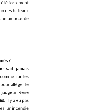
te été fortement
’un des bateaux
c une amorce de
rmés ?
e sait jamais
, comme sur les
 pour alléger le
le jaugeur René
es
. Il y a eu pas
es, un incendie