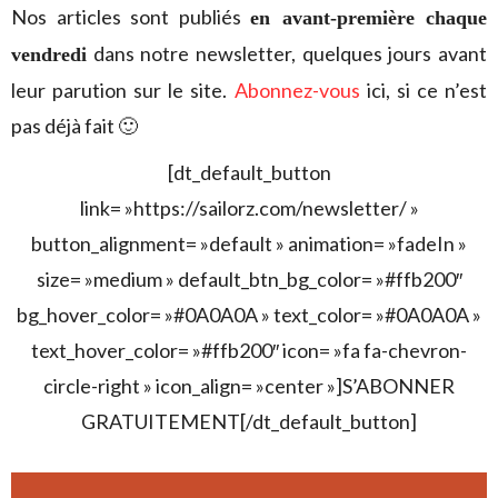
Nos articles sont publiés
en avant-première chaque
dans notre newsletter, quelques jours avant
vendredi
leur parution sur le site.
Abonnez-vous
ici, si ce n’est
pas déjà fait 🙂
[dt_default_button
link= »https://sailorz.com/newsletter/ »
button_alignment= »default » animation= »fadeIn »
size= »medium » default_btn_bg_color= »#ffb200″
bg_hover_color= »#0A0A0A » text_color= »#0A0A0A »
text_hover_color= »#ffb200″ icon= »fa fa-chevron-
circle-right » icon_align= »center »]S’ABONNER
GRATUITEMENT[/dt_default_button]