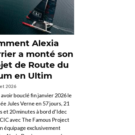
mment Alexia
rier a monté son
jet de Route du
um en Ultim
let 2026
avoir bouclé fin janvier 2026 le
ée Jules Verne en 57 jours, 21
s et 20 minutes à bord d’Idec
 CIC avec The Famous Project
un équipage exclusivement