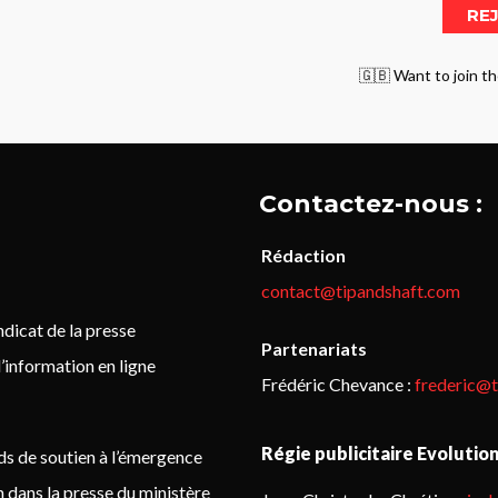
🇬🇧 Want to join th
Contactez-nous :
Rédaction
contact@tipandshaft.com
icat de la presse
Partenariats
’information en ligne
Frédéric Chevance :
frederic@
Régie publicitaire Evolutio
ds de soutien à l’émergence
on dans la presse du ministère