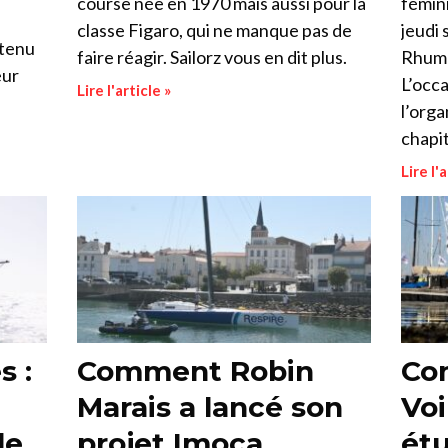
course née en 1970 mais aussi pour la
fémini
classe Figaro, qui ne manque pas de
jeudi 
etenu
faire réagir. Sailorz vous en dit plus.
Rhum 
eur
L’occa
Lire l'article »
l’org
chapi
Lire l'a
s :
Comment Robin
Co
Marais a lancé son
Voi
le
projet Imoca
étu