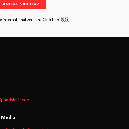
e international version? Click here 🇬🇧
tipandshaft.com
n Media