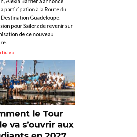
n, Alexia Barrier a annoncé
sa participation à la Route du
Destination Guadeloupe.
sion pour Sailorz de revenir sur
anisation de ce nouveau
tre.
rticle »
mment le Tour
le va s’ouvrir aux
diants en 2027