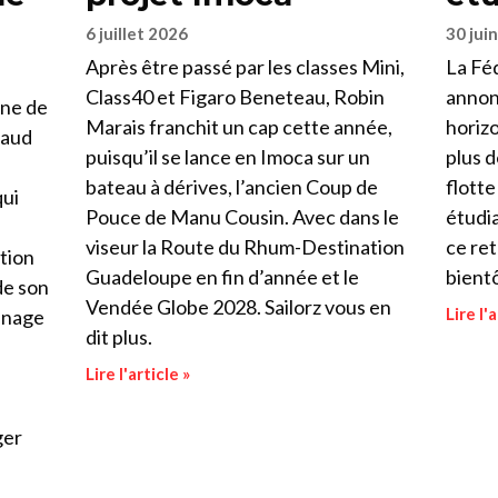
6 juillet 2026
30 jui
Après être passé par les classes Mini,
La Féd
Class40 et Figaro Beneteau, Robin
annon
gne de
Marais franchit un cap cette année,
horizo
naud
puisqu’il se lance en Imoca sur un
plus d
bateau à dérives, l’ancien Coup de
flott
qui
Pouce de Manu Cousin. Avec dans le
étudia
viseur la Route du Rhum-Destination
ce ret
tion
Guadeloupe en fin d’année et le
bient
de son
Vendée Globe 2028. Sailorz vous en
Lire l'a
énage
dit plus.
Lire l'article »
ger