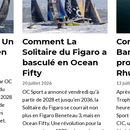
« Un
Comment La
Co
en
Solitaire du Figaro a
Bar
basculé en Ocean
pro
Fifty
Rh
par OC
20 juillet 2026
13 juil
 du
OC Sport a annoncé vendredi qu’à
Après 
n 2028
partir de 2028 et jusqu’en 2036, la
Troph
 de
Solitaire du Figaro se courrait non
heure
ès
plus en Figaro Beneteau 3, mais en
Sport
et.
Ocean Fifty. Une révolution pour la
CIC, 