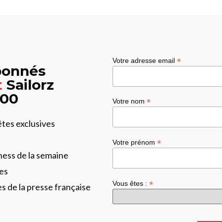
*
Votre adresse email
abonnés
t
Sailorz
:00
*
Votre nom
êtes exclusives
*
Votre prénom
ness de la semaine
es
*
Vous êtes :
les de la presse française