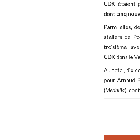
CDK
étaient p
dont
cinq nouv
Parmi elles, d
ateliers de Po
troisième av
CDK
dans le V
Au total, dix 
pour Arnaud B
(
Medallia
), con