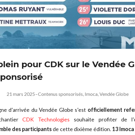
plein pour CDK sur le Vendée Gl
sponsorisé
21 mars 2025
–
Contenus sponsorisés
,
Imoca
,
Vendée Globe
igne d’arrivée du Vendée Globe s’est
officiellement ref
chantier
CDK Technologies
souhaite profiter de l’
mble des participants
de cette dixième édition.
13 Imoca 