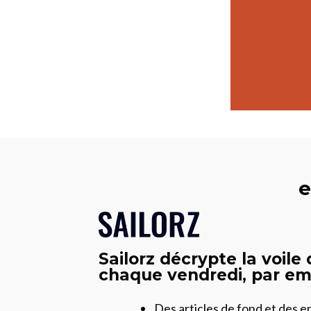
e
Sailorz décrypte la voile
chaque vendredi, par ema
Des articles de fond et des 