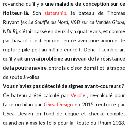
revanche qu’il y a
une maladie de conception sur ce
flotteur-là
. Son
sistership
, le bateau de Thomas
Ruyant
[ex Le Souffle du Nord, V&B sur ce Vendée Globe,
NDLR]
, s’était cassé en deux il y a quatre ans, et comme
par hasard, il est encore rentré avec une amorce de
rupture pile poil au même endroit. Donc il semblerait
qu’il y ait
un vrai problème au niveau de la résistance
de la poutre navire
, entre la cloison de mât et la trappe
de soute à voiles.
Vous n’aviez pas détecté de signes avant-coureurs ?
Ce bateau a été calculé par
Verdier
, re-calculé pour
faire un bilan par
GSea Design
en 2015, renforcé par
GSea Design en fond de coque et checké complet
quand on a mis les foils pour la Route du Rhum 2018.