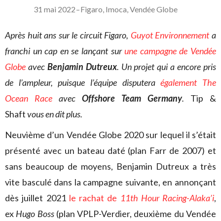
31 mai 2022
–
Figaro
,
Imoca
,
Vendée Globe
Après huit ans sur le circuit Figaro,
Guyot Environnement
a
franchi un cap en se lançant sur
une campagne de Vendée
Globe
avec
Benjamin Dutreux
. Un projet qui a encore pris
de l’ampleur, puisque l’équipe disputera
également The
Ocean Race
avec
Offshore Team Germany
.
Tip &
Shaft
vous en dit plus.
Neuvième d’un Vendée Globe 2020 sur lequel il s’était
présenté avec un bateau daté (plan Farr de 2007) et
sans beaucoup de moyens, Benjamin Dutreux a très
vite basculé dans la campagne suivante, en annonçant
dès juillet 2021
le rachat de
11th Hour Racing-Alaka’i
,
ex
Hugo Boss
(plan VPLP-Verdier, deuxième du Vendée