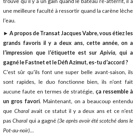
trouve qu’il y a un gain quand le bateau ré-atterrit, il a
une meilleure faculté à ressortir quand la carène lèche
l’eau.
► A propos de Transat Jacques Vabre, vous étiez les
grands favoris il y a deux ans, cette année, on a
l’impression que l’étiquette est sur
Apivia
, qui a
gagné le Fastnet et le Défi Azimut, es-tu d’accord ?
C’est sûr qu’ils font une super belle avant-saison, ils
sont rapides, le duo fonctionne bien, ils n’ont fait
aucune faute en termes de stratégie,
ça ressemble à
un gros favori
. Maintenant, on a beaucoup entendu
que
Charal
avait ce statut il y a deux ans et ce n’est
pas
Charal
qui a gagné
(3e après avoir été scotché dans le
Pot-au-noir)
…