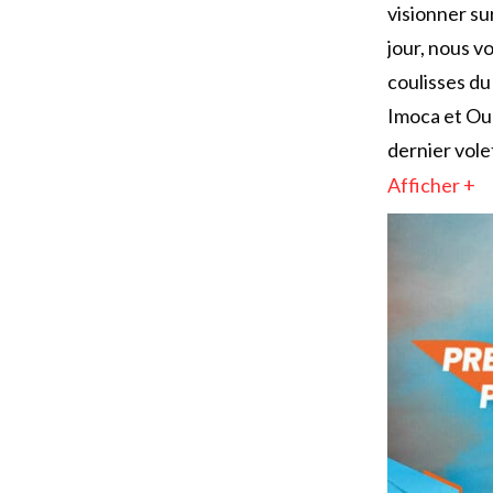
visionner su
jour, nous v
coulisses du
Imoca et Oue
dernier volet
Afficher +