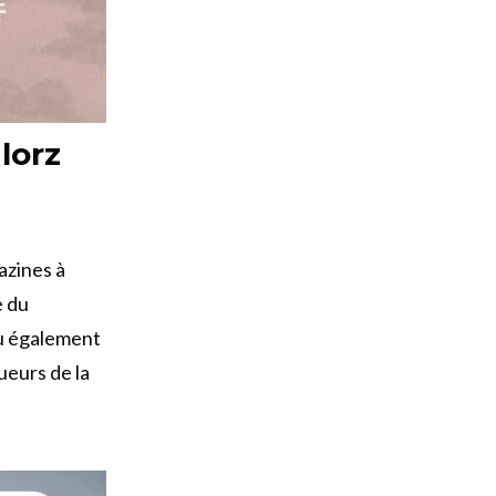
lorz
azines à
e du
nu également
ueurs de la