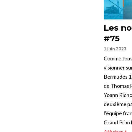
Les no
#75
1 juin 2023
Comme tous 
visionner su
Bermudes 100
de Thomas R
Yoann Richom
deuxième par
l’équipe fra
Grand Prix d
Afficher +