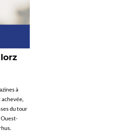
lorz
azines à
t achevée,
sses du tour
t Ouest-
rhus.