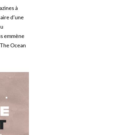
azines à
naire d’une
nu
nous emmène
 à The Ocean