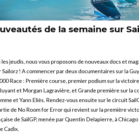
uveautés de la semaine sur Sai
les jeudis, nous vous proposons de nouveaux docs et mag
r Sailorz ! A commencer par deux documentaires sur la Gu
0 Race : Première course, premier podium sur la victoire
uyant et Morgan Lagravière, et Grande première sur la c
me et Yann Eliès. Rendez-vous ensuite sur le circuit Sail
tie de No Room for Error qui revient sur la première victo
nçaise de SailGP, menée par Quentin Delapierre, à Chicago 
e Cadix.