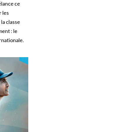
élance ce
r les
la classe
ent : le
ernationale.