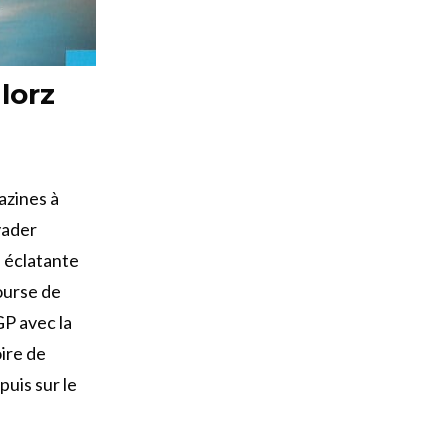
lorz
azines à
yader
 éclatante
ourse de
GP avec la
ire de
puis sur le