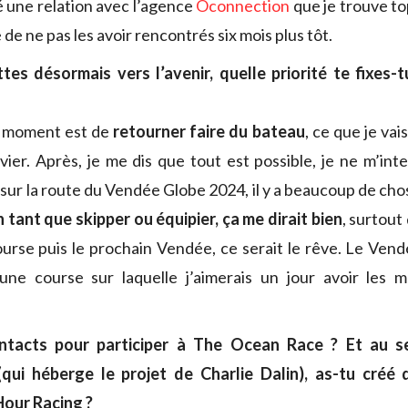
é une relation avec l’agence
Oconnection
que je trouve to
e ne pas les avoir rencontrés six mois plus tôt.
ttes désormais vers l’avenir, quelle priorité te fixes
u moment est de
retourner faire du bateau
, ce que je vais
ier. Après, je me dis que tout est possible, je ne m’interd
sur la route du Vendée Globe 2024, il y a beaucoup de chos
tant que skipper ou équipier, ça me dirait bien
, surtout
course puis le prochain Vendée, ce serait le rêve. Le Vend
e course sur laquelle j’aimerais un jour avoir les
ntacts pour participer à The Ocean Race ? Et au sei
ui héberge le projet de Charlie Dalin), as-tu créé 
Hour Racing ?