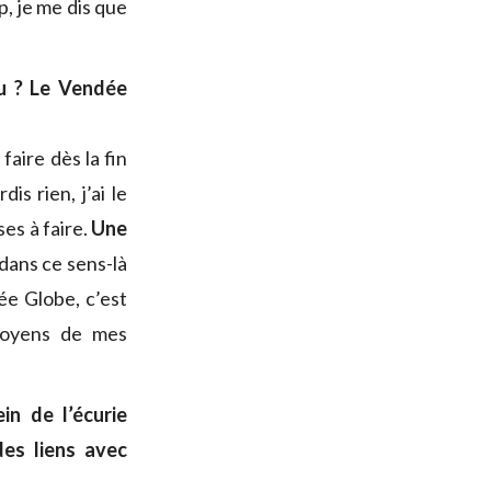
p, je me dis que
-tu ? Le Vendée
 faire dès la fin
is rien, j’ai le
es à faire.
Une
 dans ce sens-là
ée Globe, c’est
 moyens de mes
n de l’écurie
des liens avec