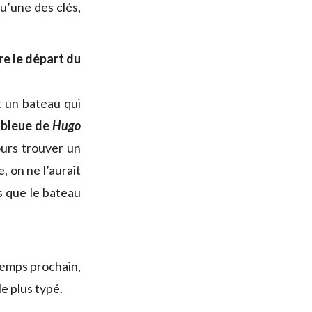
u’une des clés,
re le départ du
 un bateau qui
r bleue de
Hugo
ours trouver un
, on ne l’aurait
rs que le bateau
ntemps prochain,
le plus typé.