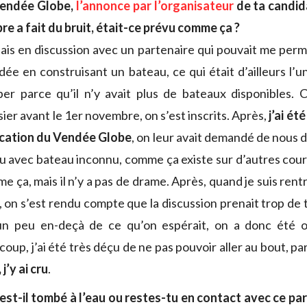
Vendée Globe,
l’annonce par l’organisateur
de ta candid
re a fait du bruit, était-ce prévu comme ça ?
tais en discussion avec un partenaire qui pouvait me perm
ée en construisant un bateau, ce qui était d’ailleurs l’u
per parce qu’il n’y avait plus de bateaux disponibles. C
ier avant le 1er novembre, on s’est inscrits. Après,
j’ai ét
cation du Vendée Globe
, on leur avait demandé de nous
u avec bateau inconnu, comme ça existe sur d’autres cours
 ça, mais il n’y a pas de drame. Après, quand je suis rent
 on s’est rendu compte que la discussion prenait trop de 
un peu en-deçà de ce qu’on espérait, on a donc été o
 coup, j’ai été très déçu de ne pas pouvoir aller au bout, p
j’y ai cru
.
 est-il tombé à l’eau ou restes-tu en contact avec ce pa