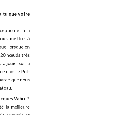
s-tu que votre
ception et à la
 nous mettre à
que, lorsque on
es 20 nœuds très
 à jouer sur la
ce dans le Pot-
, parce que nous
bateau.
acques Vabre ?
té la meilleure