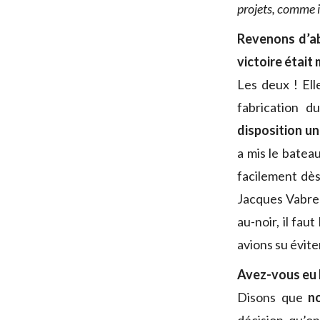
projets, comme il
Revenons d’ab
victoire était
Les deux ! Ell
fabrication d
disposition u
a mis le bateau
facilement dès
Jacques Vabre
au-noir, il fau
avions su évite
Avez-vous eu b
Disons que
n