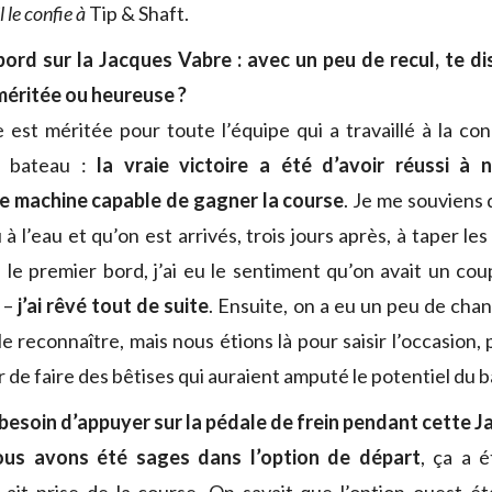
 le confie à
Tip & Shaft.
ord sur la Jacques Vabre : avec un peu de recul, te di
 méritée ou heureuse ?
e est méritée pour toute l’équipe qui a travaillé à la con
u bateau :
la vraie victoire a été d’avoir réussi à
ne machine capable de gagner la course
. Je me souviens 
 à l’eau et qu’on est arrivés, trois jours après, à taper l
 le premier bord, j’ai eu le sentiment qu’on avait un coup
 –
j’ai rêvé tout de suite
. Ensuite, on a eu un peu de chan
t le reconnaître, mais nous étions là pour saisir l’occasion
r de faire des bêtises qui auraient amputé le potentiel du 
esoin d’appuyer sur la pédale de frein pendant cette J
ous avons été sages dans l’option de départ
, ça a é