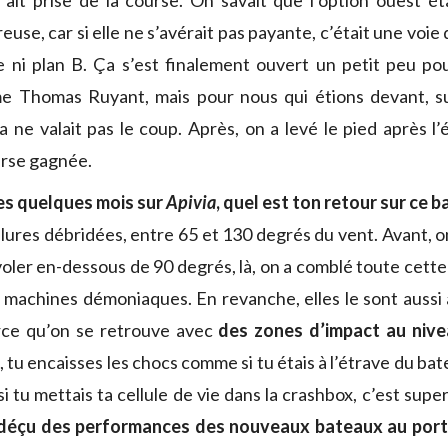
 ait prise de la course. On savait que l’option ouest é
use, car si elle ne s’avérait pas payante, c’était une voie
e ni plan B. Ça s’est finalement ouvert un petit peu po
e Thomas Ruyant, mais pour nous qui étions devant, s
a ne valait pas le coup. Après, on a levé le pied après l
urse gagnée.
es quelques mois sur
Apivia
, quel est ton retour sur ce b
allures débridées, entre 65 et 130 degrés du vent. Avant, o
ler en-dessous de 90 degrés, là, on a comblé toute cette
 machines démoniaques. En revanche, elles le sont aussi 
arce qu’on se retrouve avec
des zones d’impact au nive
u encaisses les chocs comme si tu étais à l’étrave du batea
i tu mettais ta cellule de vie dans la crashbox, c’est supe
déçu des performances des nouveaux bateaux au por