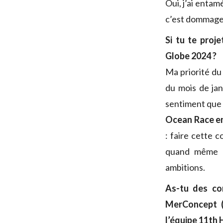
Oui, j’ai entam
c’est dommage d
Si tu te proje
Globe 2024 ?
Ma priorité d
du mois de janv
sentiment que 
Ocean Race en 
: faire cette 
quand même un
ambitions.
As-tu des co
MerConcept (q
l’équipe 11th 