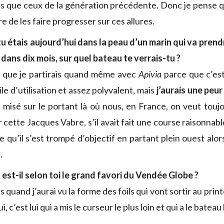
es que ceux de la génération précédente. Donc je pense q
re de les faire progresser sur ces allures.
tu étais aujourd’hui dans la peau d’un marin qui va prend
ans dix mois, sur quel bateau te verrais-tu ?
is que je partirais quand même avec
Apivia
parce que c’est
le d’utilisation et assez polyvalent, mais
j’aurais une peu
 misé sur le portant là où nous, en France, on veut touj
cette Jacques Vabre, s’il avait fait une course raisonnable
e qu’il s’est trompé d’objectif en partant plein ouest alo
.
st-il selon toi le grand favori du Vendée Globe ?
lus quand j’aurai vu la forme des foils qui vont sortir au pri
, c’est lui qui a mis le curseur le plus loin et qui a le bateau 