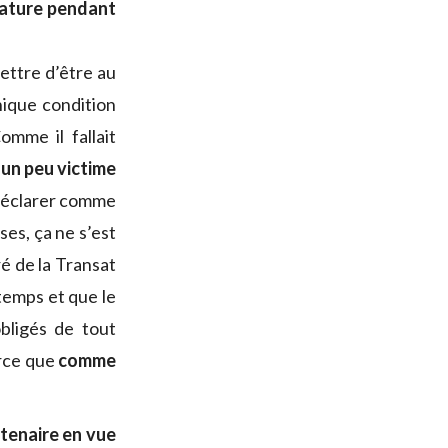
ature pendant
ettre d’être au
nique condition
omme il fallait
é un peu victime
 déclarer comme
es, ça ne s’est
ré de la Transat
temps et que le
bligés de tout
arce que
comme
rtenaire en vue