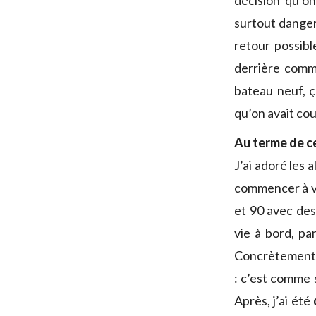
décision qu’on
surtout dangere
retour possibl
derrière comm
bateau neuf, ç
qu’on avait co
Au terme de c
J’ai adoré les 
commencer à vo
et 90 avec des
vie à bord, p
Concrètement, t
: c’est comme s
Après, j’ai été