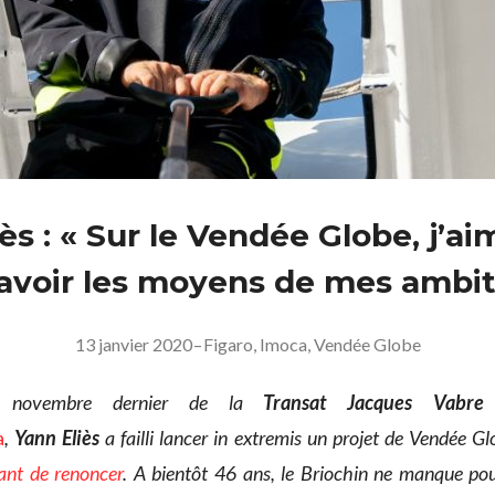
ès : « Sur le Vendée Globe, j’ai
 avoir les moyens de mes ambit
13 janvier 2020
–
Figaro
,
Imoca
,
Vendée Globe
novembre dernier de la
Transat Jacques Vabre
a
,
Yann Eliès
a failli lancer in extremis un projet de Vendée G
ant de renoncer
. A bientôt 46 ans, le Briochin ne manque po