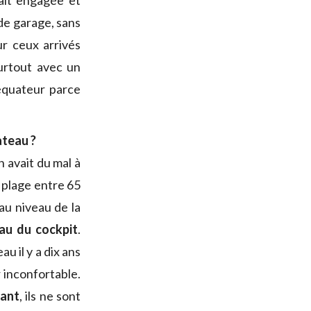
tait engagée et
 de garage, sans
ur ceux arrivés
urtout avec un
’équateur parce
ateau ?
n avait du mal à
 plage entre 65
au niveau de la
au du cockpit
.
u il y a dix ans
r inconfortable.
tant
, ils ne sont