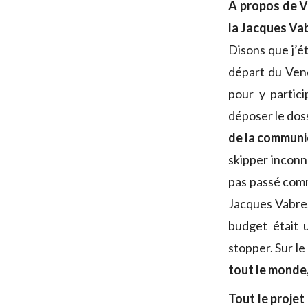
A propos de 
la Jacques Vab
Disons que j’é
départ du Vend
pour y partici
déposer le doss
de la communi
skipper inconn
pas passé comme
Jacques Vabre,
budget était 
stopper. Sur le
tout le monde, 
Tout le projet