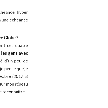
chéance hyper
, à une échéance
ée Globe ?
ment ces quatre
 les gens avec
ué d’un peu de
 je pense que je
s Vabre
(2017 et
 sur mon réseau
le reconnaître.