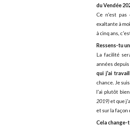
du Vendée 202
Ce n’est pas
exaltante à moi
à cinq ans, c’e
Ressens-tu une
La facilité se
années depuis
qui j’ai trava
chance. Je suis
l’ai plutôt bi
2019)
et que j’
et sur la façon 
Cela change-t-i