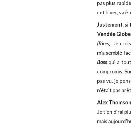
pas plus rapid
cet hiver, va êt
Justement, si 
Vendée Globe d
(Rires)
. Je cro
m’a semblé faci
Boss
qui a tout
compromis. Sur 
pas vu, je pens
n’était pas prêt
Alex Thomson e
Je t’en dirai p
mais aujourd’hui