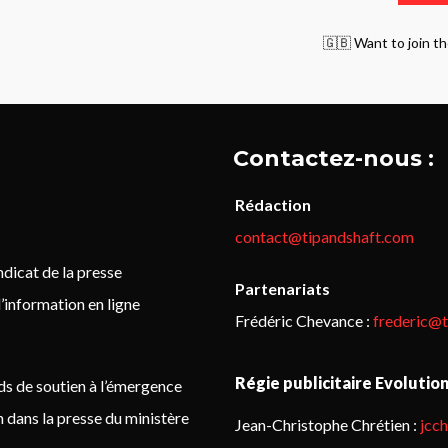
🇬🇧 Want to join th
Contactez-nous :
Rédaction
contact@tipandshaft.com
icat de la presse
Partenariats
’information en ligne
Frédéric Chevance :
frederic@
Régie publicitaire Evolutio
ds de soutien à l’émergence
on dans la presse du ministère
Jean-Christophe Chrétien :
jcc