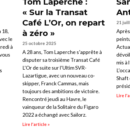
Tom Laperche :
Sam
« Sur la Transat
Ant
Café L’Or, on repart
21 juil
 18,
Après 
à zéro »
vec le
peintu
25 octobre 2025
redi à
Actual
A 28 ans, Tom Laperche s’apprête à
 vous
dévoil
disputer sa troisième Transat Café
mis à 
L’Or de suite sur l’Ultim SVR-
s
L’occa
Lazartigue, avec un nouveau co-
Shaft 
skipper, Franck Cammas, mais
présid
toujours des ambitions de victoire.
Lire l'a
Rencontré jeudi au Havre, le
vainqueur de la Solitaire du Figaro
2022 a échangé avec Sailorz.
Lire l'article »