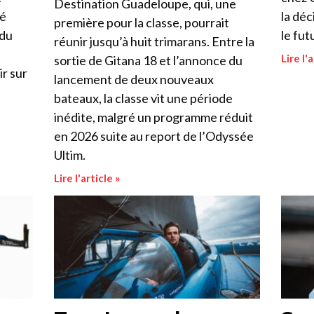
Destination Guadeloupe, qui, une
cé
la déc
première pour la classe, pourrait
 du
le fut
réunir jusqu’à huit trimarans. Entre la
Lire l'a
sortie de Gitana 18 et l’annonce du
ir sur
lancement de deux nouveaux
bateaux, la classe vit une période
inédite, malgré un programme réduit
en 2026 suite au report de l’Odyssée
Ultim.
Lire l'article »