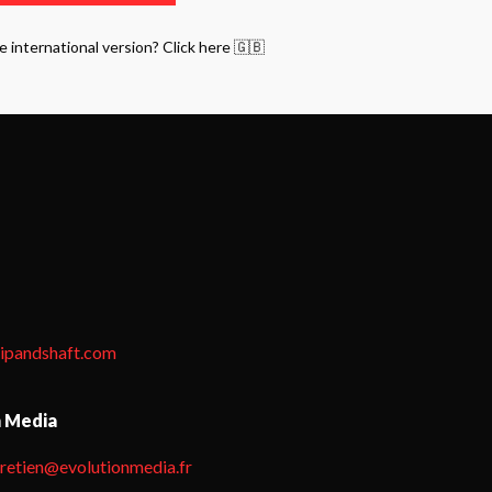
e international version? Click here 🇬🇧
tipandshaft.com
n Media
hretien@evolutionmedia.fr