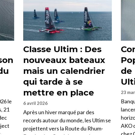
Classe Ultim : Des
Co
son
nouveaux bateaux
Pop
du
mais un calendrier
de 
qui tarde à se
Ul
mettre en place
23 mar
026 le
Banqu
6 avril 2026
, 21
lance
Après un hiver marqué par des
dec
horizo
records autour du monde, les Ultim se
ject
AKO d
projettent vers la Route du Rhum-
t
chez C