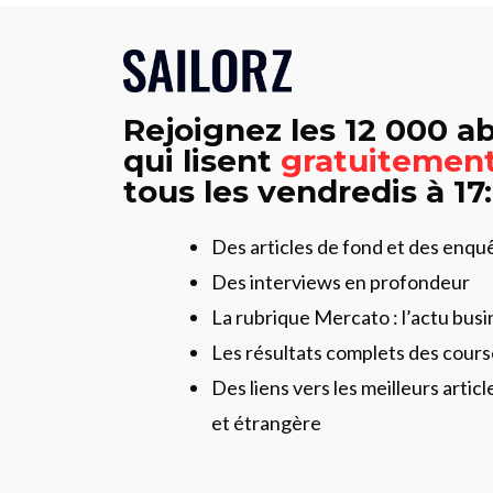
Rejoignez les 12 000 
qui lisent
gratuitemen
tous les vendredis à 17
Des articles de fond et des enqu
Des interviews en profondeur
La rubrique Mercato : l’actu busi
Les résultats complets des cours
Des liens vers les meilleurs artic
et étrangère